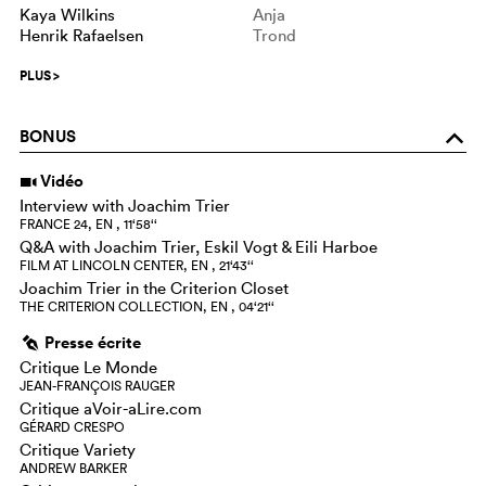
Kaya Wilkins
Anja
Henrik Rafaelsen
Trond
PLUS
>
BONUS
o
Vidéo
i
Interview with Joachim Trier
FRANCE 24, EN , 11‘58‘‘
Q&A with Joachim Trier, Eskil Vogt & Eili Harboe
FILM AT LINCOLN CENTER, EN , 21‘43‘‘
Joachim Trier in the Criterion Closet
THE CRITERION COLLECTION, EN , 04‘21‘‘
Presse écrite
g
Critique Le Monde
JEAN-FRANÇOIS RAUGER
Critique aVoir-aLire.com
GÉRARD CRESPO
Critique Variety
ANDREW BARKER