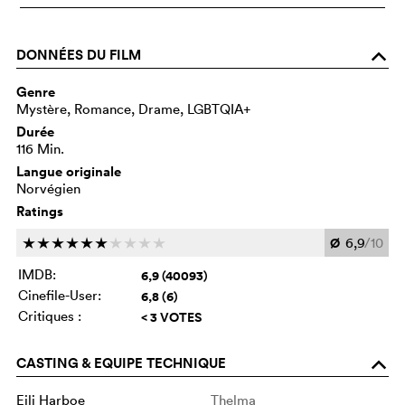
DONNÉES DU FILM
o
Genre
Mystère, Romance, Drame, LGBTQIA+
Durée
116 Min.
Langue originale
Norvégien
Ratings
Ø
6,9
/10
c
c
c
c
c
c
c
c
c
c
IMDB:
6,9 (40093)
Cinefile-User:
6,8 (6)
Critiques :
< 3 VOTES
CASTING & EQUIPE TECHNIQUE
o
Eili Harboe
Thelma