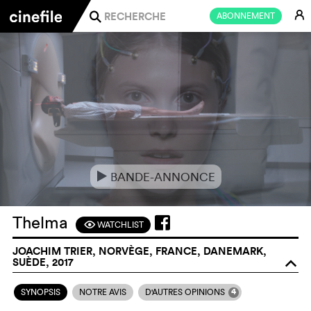
E
ABONNEMENT
j
BANDE-ANNONCE
e
Thelma
WATCHLIST
F
JOACHIM TRIER, NORVÈGE, FRANCE, DANEMARK,
SUÈDE, 2017
o
4
SYNOPSIS
NOTRE AVIS
D'AUTRES OPINIONS