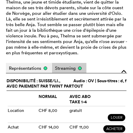
Thelma, une jeune et timide étudiante, vient de quitter la
maison de ses très dévots parents, située sur la côte ouest
de Norvège, pour aller étudier dans une université d'Oslo.
Là, elle se sent irrésistiblement et secrètement attirée par la
très belle Anja. Tout semble se passer plutôt bien mais elle
fait un jour à la bibliothèque une crise d'épilepsie d'une
violence inouïe. Peu à peu, Thelma se sent submergée par
l'intensité de ses sentiments pour Anja, qu'elle n'ose avouer -
pas même à elle-même, et devient la proie de crises de plus
en plus fréquentes et paroxystiques.
Représentations
Streaming
o
DISPONIBILITÉ : SUISSE/LI.,
Audio :
OV
| Sous-titres : d, f
AVEC PAIEMENT PAR TWINT PARTOUT
NORMAL
AVEC ABO
TAKE 1-4
Location
CHF 8,00
gratuit
LOUER
Achat
CHF 14,00
CHF 11,00
ACHETER