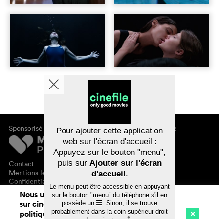
Sponsorisé par
À propos de cinefile
Pour ajouter cette application
S'inscrire/s'abonner
web sur l'écran d'accueil :
Newsletter
Appuyez sur le bouton "menu",
FAQ
puis sur
Ajouter sur l'écran
Contact
Bons-cadeaux
Mentions légales
d'accueil
.
Confidentialité des données
Le menu peut-être accessible en appuyant
Nous utilisons des cookies. En naviguant
sur le bouton "menu" du téléphone s'il en
sur cinefile.ch, vous acceptez notre
possède un
. Sinon, il se trouve
probablement dans la coin supérieur droit
politique d'utilisation des cookies. Pour