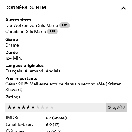
DONNÉES DU FILM
o
Autres titres
Die Wolken von Sils Maria
DE
Clouds of Sils Maria
EN
Genre
Drame
Durée
124 Min.
Langues originales
Français, Allemand, Anglais
Prix importants
César 2015: Meilleure actrice dans un second rôle (Kristen
Stewart)
Ratings
Ø
6,8
/10
c
c
c
c
c
c
c
c
c
c
IMDB:
6,7 (32665)
Cinefile-User:
6,2 (17)
Critiques :
7,7 (3)
q