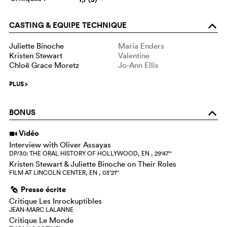
CASTING & EQUIPE TECHNIQUE
o
Juliette Binoche
Maria Enders
Kristen Stewart
Valentine
Chloë Grace Moretz
Jo-Ann Ellis
PLUS
>
BONUS
o
Vidéo
i
Interview with Oliver Assayas
DP/30: THE ORAL HISTORY OF HOLLYWOOD, EN , 29‘47‘‘
Kristen Stewart & Juliette Binoche on Their Roles
FILM AT LINCOLN CENTER, EN , 03‘21‘‘
Presse écrite
g
Critique Les Inrockuptibles
JEAN-MARC LALANNE
Critique Le Monde