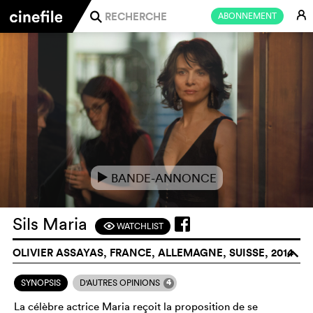
E
ABONNEMENT
j
BANDE-ANNONCE
e
Sils Maria
WATCHLIST
F
OLIVIER ASSAYAS, FRANCE, ALLEMAGNE, SUISSE, 2014
o
4
SYNOPSIS
D'AUTRES OPINIONS
La célèbre actrice Maria reçoit la proposition de se