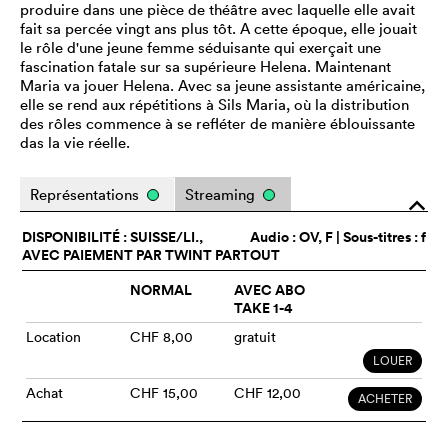
produire dans une pièce de théâtre avec laquelle elle avait
fait sa percée vingt ans plus tôt. A cette époque, elle jouait
le rôle d'une jeune femme séduisante qui exerçait une
fascination fatale sur sa supérieure Helena. Maintenant
Maria va jouer Helena. Avec sa jeune assistante américaine,
elle se rend aux répétitions à Sils Maria, où la distribution
des rôles commence à se refléter de manière éblouissante
das la vie réelle.
Représentations
Streaming
o
DISPONIBILITÉ : SUISSE/LI.,
Audio :
OV
, F | Sous-titres : f
AVEC PAIEMENT PAR TWINT PARTOUT
NORMAL
AVEC ABO
TAKE 1-4
Location
CHF 8,00
gratuit
LOUER
Achat
CHF 15,00
CHF 12,00
ACHETER