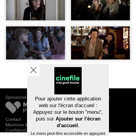
Sponsorisé par
À propos de cinefile
Pour ajouter cette application
S'inscrire/s'abonner
web sur l'écran d'accueil :
Newsletter
Appuyez sur le bouton "menu",
FAQ
puis sur
Ajouter sur l'écran
Contact
Bons-cadeaux
Mentions légales
d'accueil
.
Confidentialité des données
Le menu peut-être accessible en appuyant