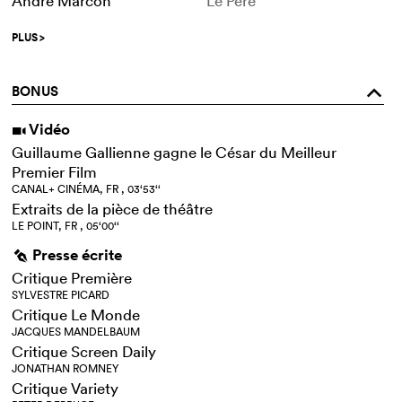
André Marcon
Le Père
PLUS
>
BONUS
o
Vidéo
i
Guillaume Gallienne gagne le César du Meilleur
Premier Film
CANAL+ CINÉMA, FR , 03‘53‘‘
Extraits de la pièce de théâtre
LE POINT, FR , 05‘00‘‘
Presse écrite
g
Critique Première
SYLVESTRE PICARD
Critique Le Monde
JACQUES MANDELBAUM
Critique Screen Daily
JONATHAN ROMNEY
Critique Variety