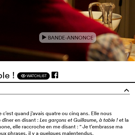
BANDE-ANNONCE
e
ble !
WATCHLIST
F
o
 c’est quand j’avais quatre ou cinq ans. Elle nous
 dîner en disant :
Les garçons et Guillaume, à table !
et la
éphone, elle raccroche en me disant : " Je t’embrasse ma
deux phrases, il y a quelques malentendus.