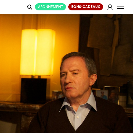
Change
E
ABONNEMENT
BONS-CADEAUX
j