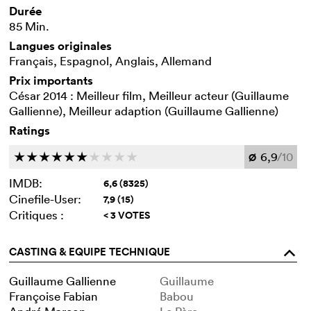
Durée
85 Min.
Langues originales
Français, Espagnol, Anglais, Allemand
Prix importants
César 2014 : Meilleur film, Meilleur acteur (Guillaume
Gallienne), Meilleur adaption (Guillaume Gallienne)
Ratings
6,9
/10
c
c
c
c
c
c
c
c
c
c
Ø
IMDB:
6,6 (8325)
Cinefile-User:
7,9 (15)
Critiques :
< 3 VOTES
CASTING & EQUIPE TECHNIQUE
o
Guillaume Gallienne
Guillaume
Françoise Fabian
Babou