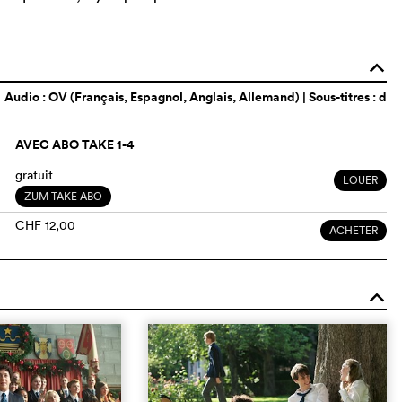
o
Audio :
OV (Français, Espagnol, Anglais, Allemand)
| Sous-titres : d
AVEC ABO TAKE 1-4
gratuit
LOUER
ZUM TAKE ABO
CHF 12,00
ACHETER
o