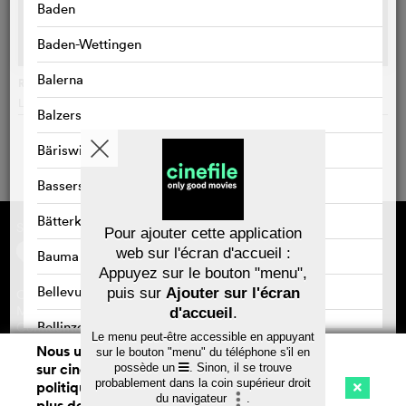
Baden
Baden-Wettingen
Balerna
Riget
Lars von Trier
, Danemark
Balzers
Bäriswil
Bassersdorf
Bätterkinden
Sponsorisé par
À propos de cinefile
Pour ajouter cette application
S'inscrire/s'abonner
web sur l'écran d'accueil :
Bauma
Newsletter
Appuyez sur le bouton "menu",
FAQ
Bellevue
puis sur
Ajouter sur l'écran
Contact
Bons-cadeaux
Mentions légales
d'accueil
.
Bellinzona
Confidentialité des données
Le menu peut-être accessible en appuyant
Nous utilisons des cookies. En naviguant
sur le bouton "menu" du téléphone s'il en
Belp
sur cinefile.ch, vous acceptez notre
possède un
. Sinon, il se trouve
Sauvegarder
probablement dans la coin supérieur droit
politique d'utilisation des cookies. Pour
Benken
du navigateur
.
plus de détails, voir notre
déclaration de