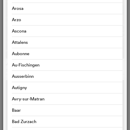
Arosa
Arzo
Ascona
Attalens
Aubonne
Jagten
Au-Fischingen
Thomas Vinterberg
, Danemark
Ausserbinn
S
Autigny
Avry-sur-Matran
Baar
Bad Zurzach