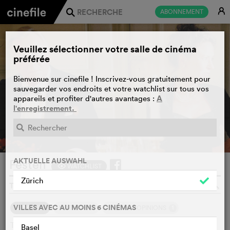
E
ABONNEMENT
j
Veuillez sélectionner votre salle de cinéma
préférée
Bienvenue sur cinefile ! Inscrivez-vous gratuitement pour
sauvegarder vos endroits et votre watchlist sur tous vos
A
appareils et profiter d'autres avantages :
l'enregistrement.
BANDE-ANNONCE
e
AKTUELLE AUSWAHL
Festen
WATCHLIST
F
Zürich
THOMAS VINTERBERG, DANEMARK, SUÈDE, 1998
o
VILLES AVEC AU MOINS 6 CINÉMAS
1
SYNOPSIS
NOTRE AVIS
D'AUTRES OPINIONS
Tout le monde a été invité pour les soixante ans du chef de
Basel