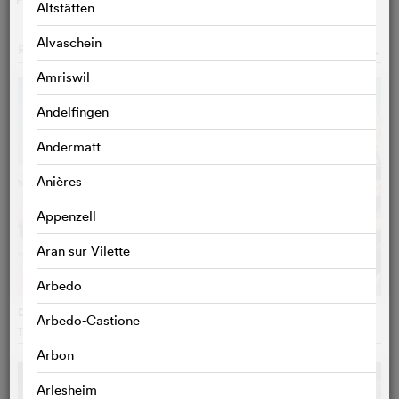
Altstätten
Alvaschein
RECOMMANDATIONS
o
Amriswil
Andelfingen
Andermatt
Anières
Appenzell
Aran sur Vilette
Arbedo
Drunk
Arbedo-Castione
Thomas Vinterberg
, Danemark
Arbon
Arlesheim