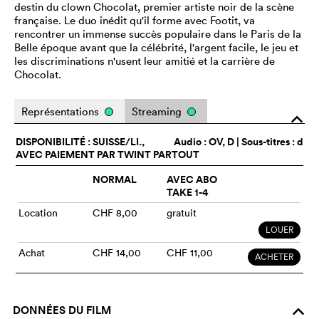
destin du clown Chocolat, premier artiste noir de la scène
française. Le duo inédit qu'il forme avec Footit, va
rencontrer un immense succès populaire dans le Paris de la
Belle époque avant que la célébrité, l'argent facile, le jeu et
les discriminations n'usent leur amitié et la carrière de
Chocolat.
Représentations
Streaming
o
DISPONIBILITÉ : SUISSE/LI.,
Audio :
OV
, D | Sous-titres : d
AVEC PAIEMENT PAR TWINT PARTOUT
NORMAL
AVEC ABO
TAKE 1-4
Location
CHF 8,00
gratuit
LOUER
Achat
CHF 14,00
CHF 11,00
ACHETER
DONNÉES DU FILM
o