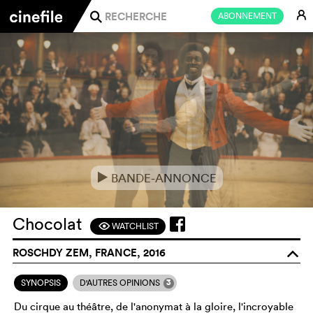
E
ABONNEMENT
j
BANDE-ANNONCE
e
Chocolat
WATCHLIST
F
ROSCHDY ZEM, FRANCE, 2016
o
3
SYNOPSIS
D'AUTRES OPINIONS
Du cirque au théâtre, de l'anonymat à la gloire, l'incroyable