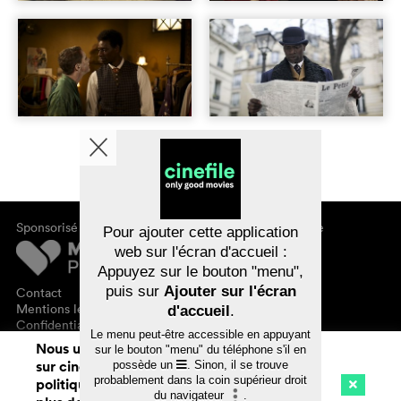
Sponsorisé par
À propos de cinefile
Pour ajouter cette application
S'inscrire/s'abonner
web sur l'écran d'accueil :
Newsletter
Appuyez sur le bouton "menu",
FAQ
puis sur
Ajouter sur l'écran
Contact
Bons-cadeaux
Mentions légales
d'accueil
.
Confidentialité des données
Le menu peut-être accessible en appuyant
Nous utilisons des cookies. En naviguant
sur le bouton "menu" du téléphone s'il en
sur cinefile.ch, vous acceptez notre
possède un
. Sinon, il se trouve
probablement dans la coin supérieur droit
politique d'utilisation des cookies. Pour
du navigateur
.