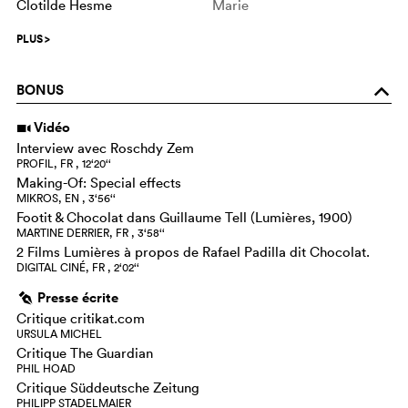
Clotilde Hesme
Marie
PLUS
>
BONUS
o
Vidéo
i
Interview avec Roschdy Zem
PROFIL, FR , 12‘20‘‘
Making-Of: Special effects
MIKROS, EN , 3‘56‘‘
Footit & Chocolat dans Guillaume Tell (Lumières, 1900)
MARTINE DERRIER, FR , 3‘58‘‘
2 Films Lumières à propos de Rafael Padilla dit Chocolat.
DIGITAL CINÉ, FR , 2‘02‘‘
Presse écrite
g
Critique critikat.com
URSULA MICHEL
Critique The Guardian
PHIL HOAD
Critique Süddeutsche Zeitung
PHILIPP STADELMAIER