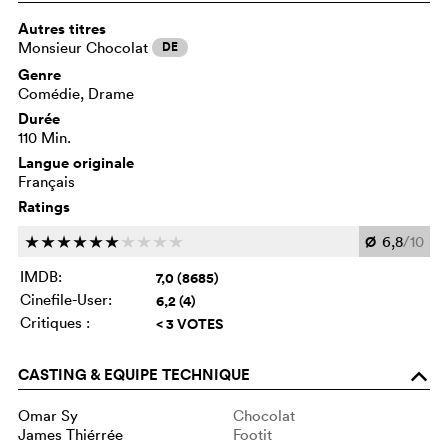
Autres titres
Monsieur Chocolat
DE
Genre
Comédie, Drame
Durée
110 Min.
Langue originale
Français
Ratings
Ø
6,8
/10
c
c
c
c
c
c
c
c
c
c
IMDB:
7,0 (8685)
Cinefile-User:
6,2 (4)
Critiques :
< 3 VOTES
CASTING & EQUIPE TECHNIQUE
o
Omar Sy
Chocolat
James Thiérrée
Footit