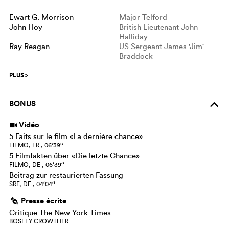
Ewart G. Morrison
Major Telford
John Hoy
British Lieutenant John
Halliday
Ray Reagan
US Sergeant James 'Jim'
Braddock
PLUS
>
BONUS
o
Vidéo
i
5 Faits sur le film «La dernière chance»
FILMO, FR , 06‘39‘‘
5 Filmfakten über «Die letzte Chance»
FILMO, DE , 06‘39‘‘
Beitrag zur restaurierten Fassung
SRF, DE , 04‘04‘‘
Presse écrite
g
Critique The New York Times
BOSLEY CROWTHER