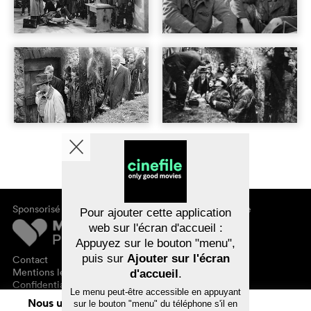
Sponsorisé par
À propos de cinefile
Pour ajouter cette application
S'inscrire/s'abonner
web sur l'écran d'accueil :
Newsletter
Appuyez sur le bouton "menu",
FAQ
puis sur
Ajouter sur l'écran
Contact
Bons-cadeaux
Mentions légales
d'accueil
.
Confidentialité des données
Le menu peut-être accessible en appuyant
Nous utilisons des cookies. En naviguant
sur le bouton "menu" du téléphone s'il en