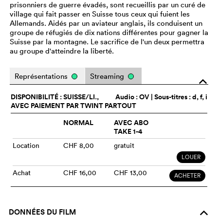
prisonniers de guerre évadés, sont recueillis par un curé de
village qui fait passer en Suisse tous ceux qui fuient les
Allemands. Aidés par un aviateur anglais, ils conduisent un
groupe de réfugiés de dix nations différentes pour gagner la
Suisse par la montagne. Le sacrifice de l'un deux permettra
au groupe d'atteindre la liberté.
Représentations
Streaming
o
DISPONIBILITÉ : SUISSE/LI.,
Audio :
OV
| Sous-titres : d, f, i
AVEC PAIEMENT PAR TWINT PARTOUT
NORMAL
AVEC ABO
TAKE 1-4
Location
CHF 8,00
gratuit
LOUER
Achat
CHF 16,00
CHF 13,00
ACHETER
DONNÉES DU FILM
o