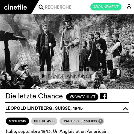
E
ABONNEMENT
j
BANDE-ANNONCE
e
Die letzte Chance
WATCHLIST
F
LEOPOLD LINDTBERG, SUISSE, 1945
o
1
SYNOPSIS
NOTRE AVIS
D'AUTRES OPINIONS
Italie, septembre 1943. Un Anglais et un Américain,