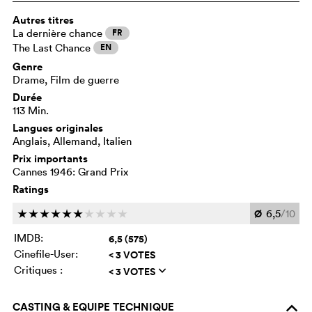
Autres titres
La dernière chance
FR
The Last Chance
EN
Genre
Drame, Film de guerre
Durée
113 Min.
Langues originales
Anglais, Allemand, Italien
Prix importants
Cannes 1946: Grand Prix
Ratings
Ø
6,5
/10
c
c
c
c
c
c
c
c
c
c
IMDB:
6,5 (575)
Cinefile-User:
< 3 VOTES
Critiques :
< 3 VOTES
q
CASTING & EQUIPE TECHNIQUE
o