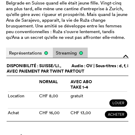
Belgrade en Suisse quand elle était jeune fille. Vingt-cinq
ans plus tard, elle mène une cantine d'entreprise à Zurich,
qu'elle gère avec rigueur et prospérité. Mais quand la jeune
Ana de Sarajevo, apparaît, la vie de Ruža change
brusquement. Une amitié se développe entre les femmes
peu conventionnelles : Ruža s'ouvre lentement, tandis
qu'Ana a un secret qu'elle ne veut pas affronter elle-même.
Représentations
Streaming
o
DISPONIBILITÉ : SUISSE/LI.,
Audio :
OV
| Sous-titres : d, f, i
AVEC PAIEMENT PAR TWINT PARTOUT
NORMAL
AVEC ABO
TAKE 1-4
Location
CHF 8,00
gratuit
LOUER
Achat
CHF 16,00
CHF 13,00
ACHETER