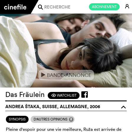
E
ABONNEMENT
j
BANDE-ANNONCE
e
Das Fräulein
WATCHLIST
F
ANDREA ŠTAKA, SUISSE, ALLEMAGNE, 2006
o
2
SYNOPSIS
D'AUTRES OPINIONS
Pleine d'espoir pour une vie meilleure, Ruža est arrivée de