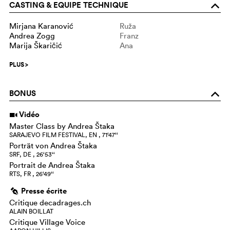
CASTING & EQUIPE TECHNIQUE
o
Mirjana Karanović
Ruža
Andrea Zogg
Franz
Marija Škaričić
Ana
PLUS
>
BONUS
o
Vidéo
i
Master Class by Andrea Štaka
SARAJEVO FILM FESTIVAL, EN , 71‘47‘‘
Porträt von Andrea Štaka
SRF, DE , 26‘53‘‘
Portrait de Andrea Štaka
RTS, FR , 26‘49‘‘
Presse écrite
g
Critique decadrages.ch
ALAIN BOILLAT
Critique Village Voice