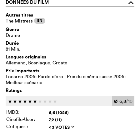
DONNÉES DU FILM
o
Autres titres
The Mistress
EN
Genre
Drame
Durée
81 Min.
Langues originales
Allemand, Bosniaque, Croate
Prix importants
Locarno 2006: Pardo d'oro | Prix du cinéma suisse 2006:
Meilleur scénario
Ratings
Ø
6,8
/10
c
c
c
c
c
c
c
c
c
c
IMDB:
6,6 (1026)
Cinefile-User:
7,2 (11)
Critiques :
< 3 VOTES
q