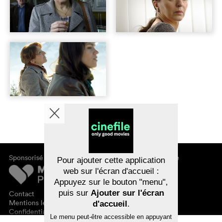
Sponsorisé par
À propos de cinefile
Pour ajouter cette application
S'inscrire/s'abonner
web sur l'écran d'accueil :
Newsletter
Appuyez sur le bouton "menu",
FAQ
puis sur
Ajouter sur l'écran
Contact
Bons-cadeaux
Mentions légales
d'accueil
.
Confidentialité des données
Le menu peut-être accessible en appuyant