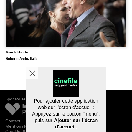
Viva la libertà
Roberto Andò
, Italie
Sponsorisé par
À propos de cinefile
Pour ajouter cette application
S'inscrire/s'abonner
web sur l'écran d'accueil :
Newsletter
Appuyez sur le bouton "menu",
FAQ
puis sur
Ajouter sur l'écran
Contact
Bons-cadeaux
Mentions légales
d'accueil
.
Confidentialité des données