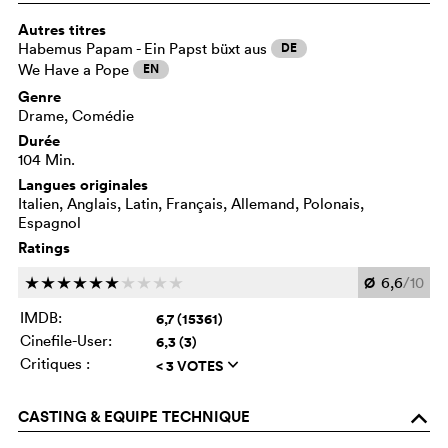
Autres titres
Habemus Papam - Ein Papst büxt aus
DE
We Have a Pope
EN
Genre
Drame, Comédie
Durée
104 Min.
Langues originales
Italien, Anglais, Latin, Français, Allemand, Polonais,
Espagnol
Ratings
Ø
6,6
/10
c
c
c
c
c
c
c
c
c
c
IMDB:
6,7 (15361)
Cinefile-User:
6,3 (3)
Critiques :
< 3 VOTES
q
CASTING & EQUIPE TECHNIQUE
o