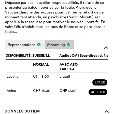
Dépassé par ses nouvelles responsabilités, il refuse de se
présenter au balcon pour saluer la foule. Alors que le
Vatican cherche des excuses pour justifier le retard de ce
moment tant attendu, un psychiatre (Nanni Moretti) est
appelé à la rescousse pour motiver le nouveau pontife. En
vain: l'élu s'enfuit dans les rues de Rome et se perd dans la
foule...
Représentations
Streaming
o
DISPONIBILITÉ: SUISSE/LI.
Audio :
OV
| Sous-titres : d, f, e
NORMAL
AVEC ABO
TAKE 1-4
Location
CHF 8,00
gratuit
LOUER
Achat
CHF 15,00
CHF 12,00
ACHETER
DONNÉES DU FILM
o