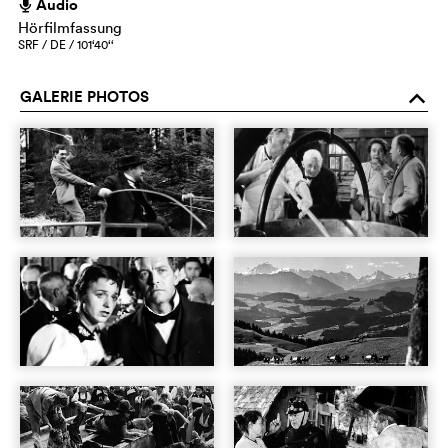
Audio
h
Hörfilmfassung
SRF / DE / 101‘40‘‘
GALERIE PHOTOS
o