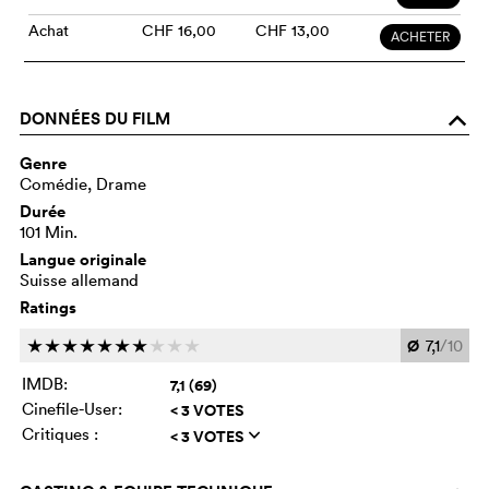
Achat
CHF 16,00
CHF 13,00
ACHETER
DONNÉES DU FILM
o
Genre
Comédie, Drame
Durée
101 Min.
Langue originale
Suisse allemand
Ratings
Ø
7,1
/10
c
c
c
c
c
c
c
c
c
c
IMDB:
7,1 (69)
Cinefile-User:
< 3 VOTES
Critiques :
< 3 VOTES
q