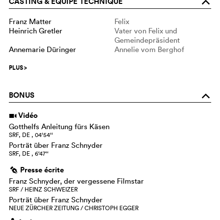
CASTING & EQUIPE TECHNIQUE
o
Franz Matter
Felix
Heinrich Gretler
Vater von Felix und
Gemeindepräsident
Annemarie Düringer
Annelie vom Berghof
PLUS
>
BONUS
o
Vidéo
i
Gotthelfs Anleitung fürs Käsen
SRF, DE , 04‘54‘‘
Porträt über Franz Schnyder
SRF, DE , 6‘47‘‘
Presse écrite
g
Franz Schnyder, der vergessene Filmstar
SRF / HEINZ SCHWEIZER
Porträt über Franz Schnyder
NEUE ZÜRCHER ZEITUNG / CHRISTOPH EGGER