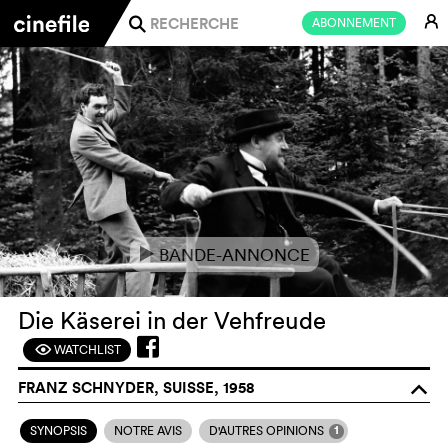
E
ABONNEMENT
j
BANDE-ANNONCE
e
Die Käserei in der Vehfreude
WATCHLIST
F
FRANZ SCHNYDER, SUISSE, 1958
o
1
SYNOPSIS
NOTRE AVIS
D'AUTRES OPINIONS