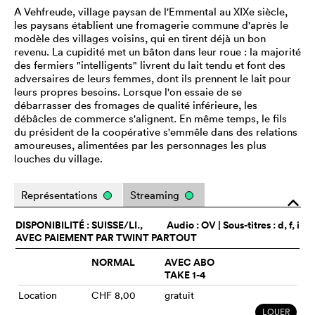
A Vehfreude, village paysan de l'Emmental au XIXe siècle,
les paysans établient une fromagerie commune d'après le
modèle des villages voisins, qui en tirent déjà un bon
revenu. La cupidité met un bâton dans leur roue : la majorité
des fermiers "intelligents" livrent du lait tendu et font des
adversaires de leurs femmes, dont ils prennent le lait pour
leurs propres besoins. Lorsque l'on essaie de se
débarrasser des fromages de qualité inférieure, les
débâcles de commerce s'alignent. En même temps, le fils
du président de la coopérative s'emmêle dans des relations
amoureuses, alimentées par les personnages les plus
louches du village.
Représentations
Streaming
o
DISPONIBILITÉ : SUISSE/LI.,
Audio :
OV
| Sous-titres : d, f, i
AVEC PAIEMENT PAR TWINT PARTOUT
NORMAL
AVEC ABO
TAKE 1-4
Location
CHF 8,00
gratuit
LOUER