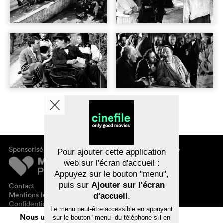
Sponsorisé par
À propos de cinefile
Pour ajouter cette application
S'inscrire/s'abonner
web sur l'écran d'accueil :
Newsletter
Appuyez sur le bouton "menu",
FAQ
puis sur
Ajouter sur l'écran
Contact
Bons-cadeaux
Mentions légales
d'accueil
.
Confidentialité des données
Le menu peut-être accessible en appuyant
Nous utilisons des cookies. En naviguant
sur le bouton "menu" du téléphone s'il en