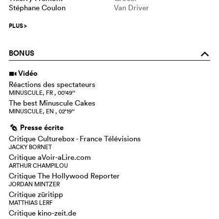
Stéphane Coulon
Van Driver
PLUS
>
BONUS
o
Vidéo
i
Réactions des spectateurs
MINUSCULE, FR , 00‘49‘‘
The best Minuscule Cakes
MINUSCULE, EN , 02‘19‘‘
Presse écrite
g
Critique Culturebox - France Télévisions
JACKY BORNET
Critique aVoir-aLire.com
ARTHUR CHAMPILOU
Critique The Hollywood Reporter
JORDAN MINTZER
Critique züritipp
MATTHIAS LERF
Critique kino-zeit.de