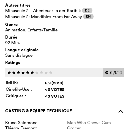
Autres titres
Minuscule 2 – Abenteuer in der Karibik
DE
Minuscule 2: Mandibles From Far Away
EN
Genre
Animation, Enfants/Famille
Durée
92 Min.
Langue originale
Sans dialogue
Ratings
Ø
6,9
/10
c
c
c
c
c
c
c
c
c
c
IMDB:
6,9 (2018)
Cinefile-User:
< 3 VOTES
Critiques :
< 3 VOTES
CASTING & EQUIPE TECHNIQUE
o
Bruno Salomone
Man Who Chews Gum
Thierry Frémont
Grocer