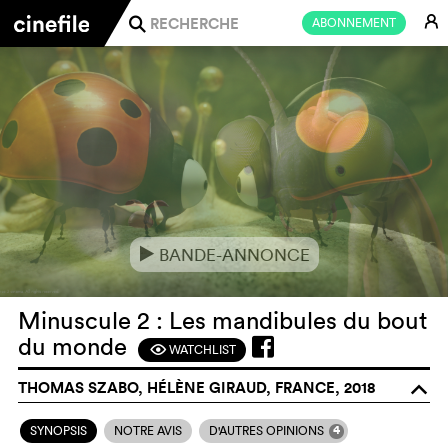
E
ABONNEMENT
j
BANDE-ANNONCE
e
Minuscule 2 : Les mandibules du bout
du monde
WATCHLIST
F
THOMAS SZABO, HÉLÈNE GIRAUD, FRANCE, 2018
o
4
SYNOPSIS
NOTRE AVIS
D'AUTRES OPINIONS