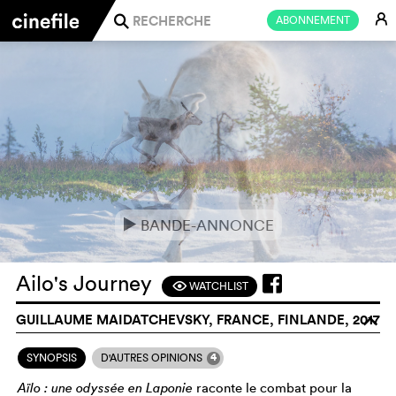
E
ABONNEMENT
j
BANDE-ANNONCE
e
Ailo's Journey
WATCHLIST
F
GUILLAUME MAIDATCHEVSKY, FRANCE, FINLANDE, 2017
o
4
SYNOPSIS
D'AUTRES OPINIONS
Aïlo : une odyssée en Laponie
raconte le combat pour la