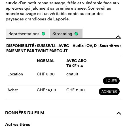
survie d’un petit renne sauvage, frêle et vulnérable face aux
épreuves qui jalonnent sa première année. Son éveil au
monde sauvage est un véritable conte au cœur des
paysages grandioses de Laponie.
Représentations
Streaming
o
DISPONIBILITÉ : SUISSE/LI., AVEC
Audio :
OV
, D | Sous-titres :
PAIEMENT PAR TWINT PARTOUT
NORMAL
AVEC ABO
TAKE 1-4
Location
CHF 8,00
gratuit
LOUER
Achat
CHF 14,00
CHF 11,00
ACHETER
DONNÉES DU FILM
o
Autres titres