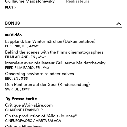
Guillaume Maidatchevsky
Réalisateurs
PLUS
>
BONUS
o
Vidéo
i
Lappland: Ein Wintermärchen (Dokumentation)
PHOENIX, DE , 43‘52‘‘
Behind the scenes with the film's cinematographers
FILMLAPLAND, EN , 3‘57‘‘
Interview avec réalisateur Guillaume Maidatchevsky
FRED FILM RADIO, FR , 7‘40‘‘
Observing newborn reindeer calves
BBC, EN , 3‘53‘‘
Den Rentieren auf der Spur (Kindersendung)
SWR, DE , 13‘41‘‘
Presse écrite
g
Critique aVoir-aLire.com
CLAUDINE LEVANNEUR
On the production of "Ailo's Journey"
CINEUROPA.ORG / MARTA BAŁAGA
Critique Filmdienst