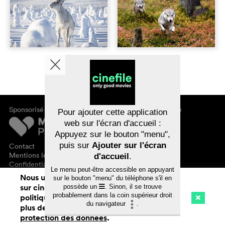
Sponsorisé par
À propos de cinefile
Pour ajouter cette application
S'inscrire/s'abonner
web sur l'écran d'accueil :
Newsletter
Appuyez sur le bouton "menu",
FAQ
puis sur
Ajouter sur l'écran
Contact
Bons-cadeaux
Mentions légales
d'accueil
.
Confidentialité des données
Le menu peut-être accessible en appuyant
Nous utilisons des cookies. En naviguant
sur le bouton "menu" du téléphone s'il en
sur cinefile.ch, vous acceptez notre
possède un
. Sinon, il se trouve
probablement dans la coin supérieur droit
politique d'utilisation des cookies. Pour
du navigateur
.
plus de détails, voir notre
déclaration de
Cinéma
Streaming
Watchlist (
0
)
protection des données
.
Ch