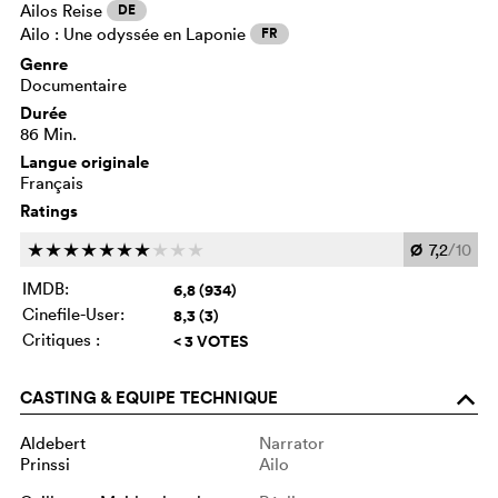
Ailos Reise
DE
Ailo : Une odyssée en Laponie
FR
Genre
Documentaire
Durée
86 Min.
Langue originale
Français
Ratings
Ø
7,2
/10
c
c
c
c
c
c
c
c
c
c
IMDB:
6,8 (934)
Cinefile-User:
8,3 (3)
Critiques :
< 3 VOTES
CASTING & EQUIPE TECHNIQUE
o
Aldebert
Narrator
Prinssi
Ailo