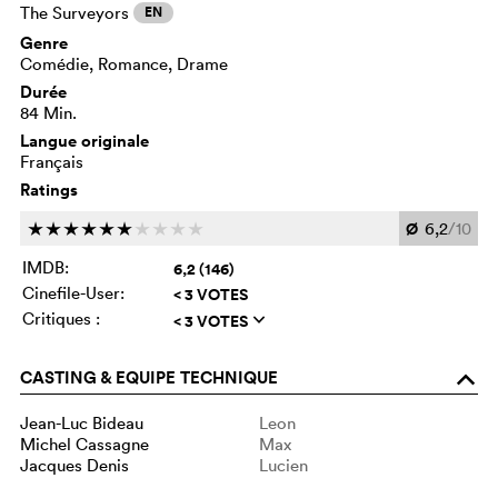
The Surveyors
EN
Genre
Comédie, Romance, Drame
Durée
84 Min.
Langue originale
Français
Ratings
Ø
6,2
/10
c
c
c
c
c
c
c
c
c
c
IMDB:
6,2 (146)
Cinefile-User:
< 3 VOTES
Critiques :
< 3 VOTES
q
CASTING & EQUIPE TECHNIQUE
o
Jean-Luc Bideau
Leon
Michel Cassagne
Max
Jacques Denis
Lucien