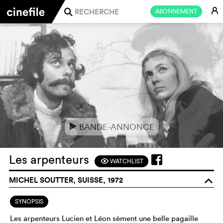
E
ABONNEMENT
j
BANDE-ANNONCE
e
Les arpenteurs
WATCHLIST
F
MICHEL SOUTTER, SUISSE, 1972
o
SYNOPSIS
Les arpenteurs Lucien et Léon sèment une belle pagaille