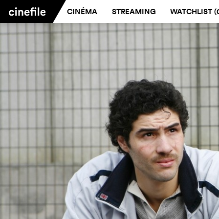
CINÉMA
STREAMING
WATCHLIST (