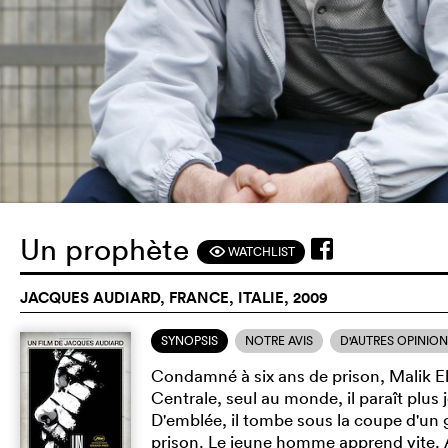
Un prophète
WATCHLIST
F
JACQUES AUDIARD, FRANCE, ITALIE, 2009
SYNOPSIS
NOTRE AVIS
D'AUTRES OPINIO
Condamné à six ans de prison, Malik El D
Centrale, seul au monde, il paraît plus j
D'emblée, il tombe sous la coupe d'un g
prison. Le jeune homme apprend vite. Au