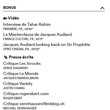
BONUS
o
Vidéo
i
Interview de Tahar Rahim
PREMIÈRE, FR , 04‘45‘‘
La Masterclasse de Jacques Audiard
FRANCE CULTURE, FR , 83‘11‘‘
Jacques Audiard looking back on Un Prophète
VPRO CINEMA, EN , 09‘22‘‘
Presse écrite
g
Critique Les Inrocks
SERGE KAGANSKI
Critique Le Monde
JACQUES MANDELBAUM
Critique Variety
JUSTIN CHANG
Critique rogerebert.com
ROGER EBERT
Critique sennhausersfilmblog.ch
MICHAEL SENNHAUSER