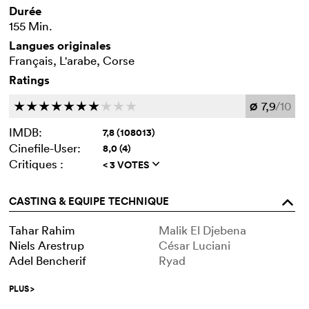
Durée
155 Min.
Langues originales
Français, L'arabe, Corse
Ratings
7,9
/10
c
c
c
c
c
c
c
c
c
c
Ø
IMDB:
7,8 (108013)
Cinefile-User:
8,0 (4)
Critiques :
< 3 VOTES
q
CASTING & EQUIPE TECHNIQUE
o
Tahar Rahim
Malik El Djebena
Niels Arestrup
César Luciani
Adel Bencherif
Ryad
PLUS
>