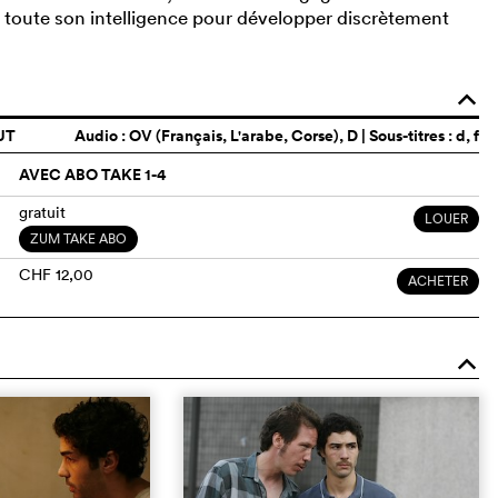
ise toute son intelligence pour développer discrètement
o
UT
Audio :
OV (Français, L'arabe, Corse)
, D | Sous-titres : d, f
AVEC ABO TAKE 1-4
gratuit
LOUER
ZUM TAKE ABO
CHF 12,00
ACHETER
o