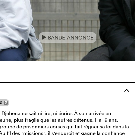
BANDE-ANNONCE
e
o
5
NS
jebena ne sait ni lire, ni écrire. À son arrivée en
eune, plus fragile que les autres détenus. Il a 19 ans.
roupe de prisonniers corses qui fait régner sa loi dans la
 fil des "missions", il s'endurcit et gagne la confiance