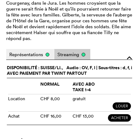
Courgenay, dans le Jura. Les hommes croyaient que la
guerre serait finie à Noël et qu’ils pourraient retourner faire
la fête avec leurs familles. Gilberte, la serveuse de l’auberge
de l’Hôtel de la Gare, organise pour ces hommes une fête
de Noël et devient rapidement l’idole des soldats. Elle aime
secrètement Halser qui souffre que sa fiancée Tilly ne
répond pas.
Représentations
Streaming
o
DISPONIBILITÉ : SUISSE/LI.,
Audio :
OV
, F, I | Sous-titres : d, f, i
AVEC PAIEMENT PAR TWINT PARTOUT
NORMAL
AVEC ABO
TAKE 1-4
Location
CHF 8,00
gratuit
LOUER
Achat
CHF 16,00
CHF 13,00
ACHETER