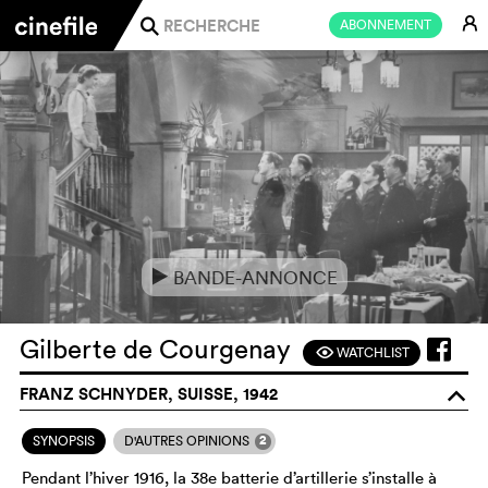
E
ABONNEMENT
j
BANDE-ANNONCE
e
Gilberte de Courgenay
WATCHLIST
F
FRANZ SCHNYDER, SUISSE, 1942
o
2
SYNOPSIS
D'AUTRES OPINIONS
Pendant l’hiver 1916, la 38e batterie d’artillerie s’installe à