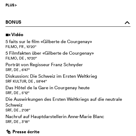
PLUS
>
BONUS
o
Vidéo
i
5 faits sur le film «Gilberte de Courgenay»
FILMO, FR , 10‘20‘‘
5 Filmfakten über «Gilberte de Courgenay»
FILMO, DE , 10‘20‘‘
Porträt von Regisseur Franz Schnyder
SRF, DE , 6‘47‘‘
Diskussion: Die Schweiz im Ersten Weltkrieg
SRF KULTUR, DE , 58‘44‘‘
Das Hôtel de la Gare in Courgenay heute
SRF, DE , 5‘12‘‘
Die Auswirkungen des Ersten Weltkriegs auf die neutrale
Schweiz
SRF, DE , 2‘08‘‘
Nachruf auf Hauptdarstellerin Anne-Marie Blanc
SRF, DE , 3‘18‘‘
Presse écrite
g