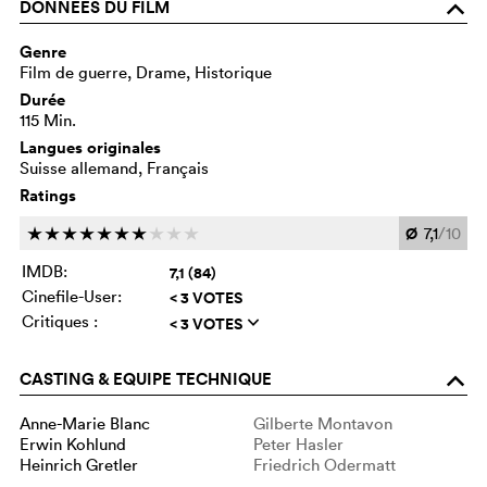
DONNÉES DU FILM
o
Genre
Film de guerre, Drame, Historique
Durée
115 Min.
Langues originales
Suisse allemand, Français
Ratings
Ø
7,1
/10
c
c
c
c
c
c
c
c
c
c
IMDB:
7,1 (84)
Cinefile-User:
< 3 VOTES
Critiques :
< 3 VOTES
q
CASTING & EQUIPE TECHNIQUE
o
Anne-Marie Blanc
Gilberte Montavon
Erwin Kohlund
Peter Hasler
Heinrich Gretler
Friedrich Odermatt