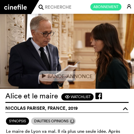
E
ABONNEMENT
j
BANDE-ANNONCE
e
Alice et le maire
WATCHLIST
F
NICOLAS PARISER, FRANCE, 2019
o
3
SYNOPSIS
D'AUTRES OPINIONS
Le maire de Lyon va mal. Il n’a plus une seule idée. Après