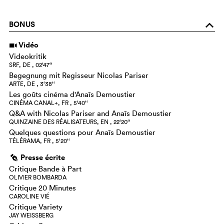
BONUS
o
Vidéo
i
Videokritik
SRF, DE , 02‘47‘‘
Begegnung mit Regisseur Nicolas Pariser
ARTE, DE , 3‘38‘‘
Les goûts cinéma d'Anaïs Demoustier
CINÉMA CANAL+, FR , 5‘40‘‘
Q&A with Nicolas Pariser and Anaïs Demoustier
QUINZAINE DES RÉALISATEURS, EN , 22‘20‘‘
Quelques questions pour Anaïs Demoustier
TÉLÉRAMA, FR , 5‘20‘‘
Presse écrite
g
Critique Bande à Part
OLIVIER BOMBARDA
Critique 20 Minutes
CAROLINE VIÉ
Critique Variety
JAY WEISSBERG