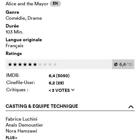
Alice and the Mayor
EN
Genre
Comédie, Drame
Durée
103 Min.
Langue originale
Français
Ratings
Ø
6,4
/10
c
c
c
c
c
c
c
c
c
c
IMDB:
6,4 (3050)
Cinefile-User:
6,2 (29)
Critiques :
< 3 VOTES
q
CASTING & EQUIPE TECHNIQUE
o
Fabrice Luchini
Anaïs Demoustier
Nora Hamzawi
PLUS
>