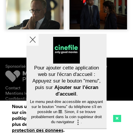
Sponsorisé par
À propos de cinefile
Pour ajouter cette application
S'inscrire/s'abonner
web sur l'écran d'accueil :
Newsletter
Appuyez sur le bouton "menu",
FAQ
puis sur
Ajouter sur l'écran
Contact
Bons-cadeaux
Mentions légales
d'accueil
.
Confidentialité des données
Le menu peut-être accessible en appuyant
Nous utilisons des cookies. En naviguant
sur le bouton "menu" du téléphone s'il en
sur cinefile.ch, vous acceptez notre
possède un
. Sinon, il se trouve
probablement dans la coin supérieur droit
politique d'utilisation des cookies. Pour
du navigateur
.
plus de détails, voir notre
déclaration de
Cinéma
Streaming
Watchlist (
0
)
protection des données
.
Ch