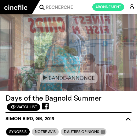
E
ABONNEMENT
j
BANDE-ANNONCE
e
Days of the Bagnold Summer
WATCHLIST
F
SIMON BIRD, GB, 2019
o
1
SYNOPSIS
NOTRE AVIS
D'AUTRES OPINIONS