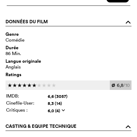
DONNÉES DU FILM
o
Genre
Comédie
Durée
86 Min.
Langue originale
Anglais
Ratings
Ø
6,8
/10
c
c
c
c
c
c
c
c
c
c
IMDB:
6,6 (3057)
Cinefile-User:
8,3 (14)
Critiques :
6,0 (4)
q
CASTING & EQUIPE TECHNIQUE
o