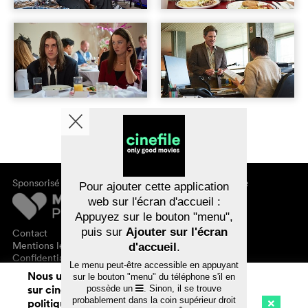
Sponsorisé par
À propos de cinefile
Pour ajouter cette application
S'inscrire/s'abonner
web sur l'écran d'accueil :
Newsletter
Appuyez sur le bouton "menu",
FAQ
puis sur
Ajouter sur l'écran
Contact
Bons-cadeaux
Mentions légales
d'accueil
.
Confidentialité des données
Le menu peut-être accessible en appuyant
Nous utilisons des cookies. En naviguant
sur le bouton "menu" du téléphone s'il en
sur cinefile.ch, vous acceptez notre
possède un
. Sinon, il se trouve
probablement dans la coin supérieur droit
politique d'utilisation des cookies. Pour