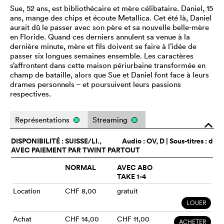
Sue, 52 ans, est bibliothécaire et mère célibataire. Daniel, 15
ans, mange des chips et écoute Metallica. Cet été là, Daniel
aurait dû le passer avec son père et sa nouvelle belle-mère
en Floride. Quand ces derniers annulent sa venue à la
dernière minute, mère et fils doivent se faire à l’idée de
passer six longues semaines ensemble. Les caractères
s’affrontent dans cette maison périurbaine transformée en
champ de bataille, alors que Sue et Daniel font face à leurs
drames personnels – et poursuivent leurs passions
respectives.
Représentations
Streaming
o
DISPONIBILITÉ : SUISSE/LI.,
Audio :
OV
, D | Sous-titres : d
AVEC PAIEMENT PAR TWINT PARTOUT
NORMAL
AVEC ABO
TAKE 1-4
Location
CHF 8,00
gratuit
LOUER
Achat
CHF 14,00
CHF 11,00
ACHETER