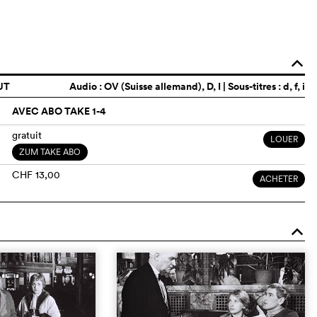
o
UT
Audio :
OV (Suisse allemand)
, D, I | Sous-titres : d, f, i
AVEC ABO TAKE 1-4
gratuit
LOUER
ZUM TAKE ABO
CHF 13,00
ACHETER
o