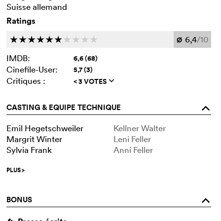
Suisse allemand
Ratings
6,4
/10
c
c
c
c
c
c
c
c
c
c
Ø
IMDB:
6,6 (68)
Cinefile-User:
5,7 (3)
Critiques :
< 3 VOTES
q
CASTING & EQUIPE TECHNIQUE
o
Emil Hegetschweiler
Kellner Walter
Margrit Winter
Leni Feller
Sylvia Frank
Anni Feller
PLUS
>
BONUS
o