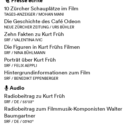
Presse écrite
g
10 Zürcher Schauplätze im Film
TAGES-ANZEIGER / MOHAN MANI
Die Geschichte des Café Odeon
NEUE ZÜRCHER ZEITUNG / URS BÜHLER
Zehn Fakten zu Kurt Früh
SRF / VALENTINA IVIC
Die Figuren in Kurt Frühs Filmen
SRF / NINA BÜHLMANN
Porträt über Kurt Früh
SRF / FELIX AEPPLI
Hintergrundinformationen zum Film
SRF / BENEDIKT EPPENBERGER
Audio
h
Radiobeitrag zu Kurt Früh
SRF / DE / 55‘03‘‘
Radiobeitrag zum Filmmusik-Komponisten Walter
Baumgartner
SRF / DE / 03‘40‘‘