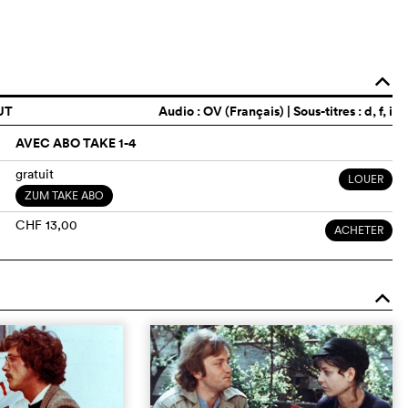
o
UT
Audio :
OV (Français)
| Sous-titres : d, f, i
AVEC ABO TAKE 1-4
gratuit
LOUER
ZUM TAKE ABO
CHF 13,00
ACHETER
o