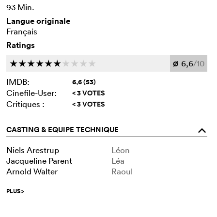
93 Min.
Langue originale
Français
Ratings
6,6
/10
c
c
c
c
c
c
c
c
c
c
Ø
IMDB:
6,6 (53)
Cinefile-User:
< 3 VOTES
Critiques :
< 3 VOTES
CASTING & EQUIPE TECHNIQUE
o
Niels Arestrup
Léon
Jacqueline Parent
Léa
Arnold Walter
Raoul
PLUS
>