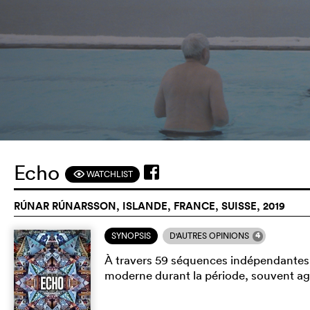
Echo
WATCHLIST
F
RÚNAR RÚNARSSON, ISLANDE, FRANCE, SUISSE, 2019
4
SYNOPSIS
D'AUTRES OPINIONS
À travers 59 séquences indépendante
moderne durant la période, souvent agit