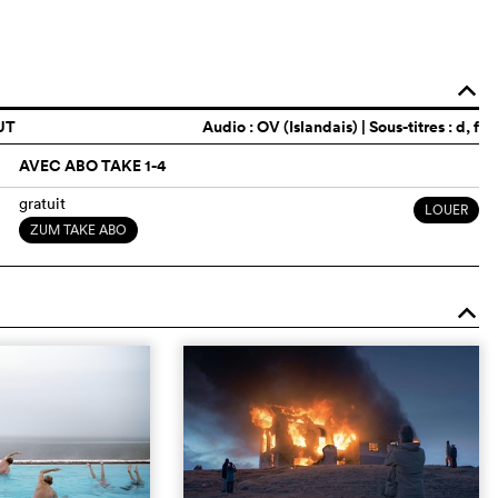
o
UT
Audio :
OV (Islandais)
| Sous-titres : d, f
AVEC ABO TAKE 1-4
gratuit
LOUER
ZUM TAKE ABO
o