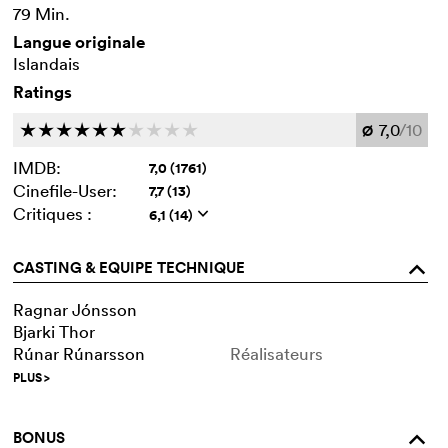
79 Min.
Langue originale
Islandais
Ratings
7,0
/10
c
c
c
c
c
c
c
c
c
c
Ø
IMDB:
7,0 (1761)
Cinefile-User:
7,7 (13)
Critiques :
6,1 (14)
q
CASTING & EQUIPE TECHNIQUE
o
Ragnar Jónsson
Bjarki Thor
Rúnar Rúnarsson
Réalisateurs
PLUS
>
BONUS
o