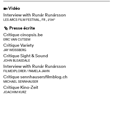
Vidéo
i
Interview with Runár Runársson
LES ARCS FILM FESTIVAL, FR , 2‘34‘‘
Presse écrite
g
Critique cinopsis.be
ERIC VAN CUTSEM
Critique Variety
JAY WEISSBERG
Critique Sight & Sound
JOHN BLEASDALE
Interview with Runár Runársson
FILMEXPLORER / PAMELA JAHN
Critique sennhausersfilmblog.ch
MICHAEL SENNHAUSER
Critique Kino-Zeit
JOACHIM KURZ