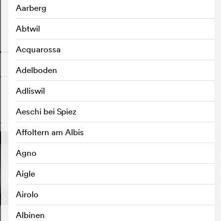
Aarberg
Abtwil
o
Acquarossa
Adelboden
Adliswil
Aeschi bei Spiez
o
Affoltern am Albis
Agno
Aigle
Airolo
Albinen