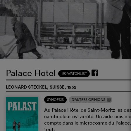
Palace Hotel
WATCHLIST
F
LEONARD STECKEL, SUISSE, 1952
1
SYNOPSIS
D'AUTRES OPINIONS
Au Palace Hôtel de Saint-Moritz les des
cambrioleur est arrêté. Un aide-cuisin
compte dans le microcosme du Palace. L
tout.