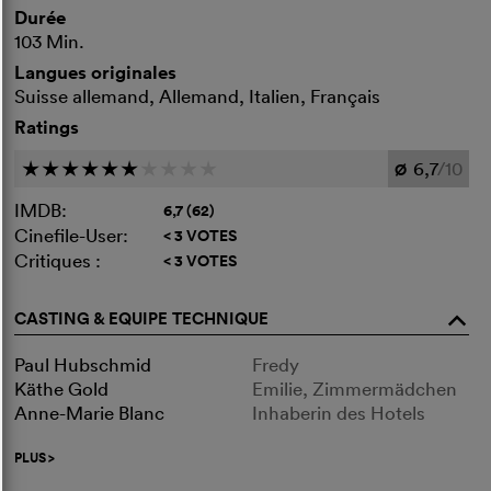
Durée
103 Min.
Langues originales
Suisse allemand, Allemand, Italien, Français
Ratings
6,7
/10
c
c
c
c
c
c
c
c
c
c
Ø
IMDB:
6,7 (62)
Cinefile-User:
< 3 VOTES
Critiques :
< 3 VOTES
CASTING & EQUIPE TECHNIQUE
o
Paul Hubschmid
Fredy
Käthe Gold
Emilie, Zimmermädchen
Anne-Marie Blanc
Inhaberin des Hotels
PLUS
>