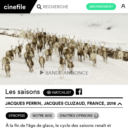
E
ABONNEMENT
j
BANDE-ANNONCE
e
Les saisons
WATCHLIST
F
JACQUES PERRIN, JACQUES CLUZAUD, FRANCE, 2016
o
3
SYNOPSIS
NOTRE AVIS
D'AUTRES OPINIONS
À la fin de l'âge de glace, le cycle des saisons renaît et