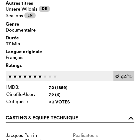
Autres titres
Unsere Wildnis
DE
Seasons
EN
Genre
Documentaire
Durée
97 Min.
Langue originale
Français
Ratings
Ø
7,2
/10
c
c
c
c
c
c
c
c
c
c
IMDB:
7,2 (1859)
Cinefile-User:
7,2 (6)
Critiques :
< 3 VOTES
CASTING & EQUIPE TECHNIQUE
o
Jacques Perrin
Réalisateurs