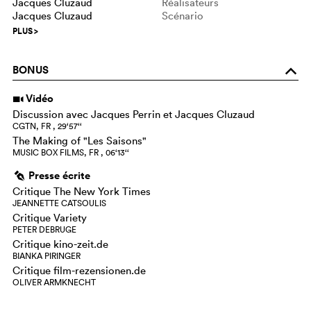
Jacques Cluzaud
Réalisateurs
Jacques Cluzaud
Scénario
PLUS
>
BONUS
o
Vidéo
i
Discussion avec Jacques Perrin et Jacques Cluzaud
CGTN, FR , 29‘57‘‘
The Making of "Les Saisons"
MUSIC BOX FILMS, FR , 06‘13‘‘
Presse écrite
g
Critique The New York Times
JEANNETTE CATSOULIS
Critique Variety
PETER DEBRUGE
Critique kino-zeit.de
BIANKA PIRINGER
Critique film-rezensionen.de
OLIVER ARMKNECHT