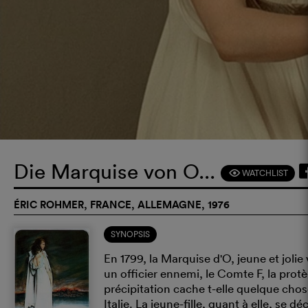
Die Marquise von O...
WATCHLIST
F
ÉRIC ROHMER, FRANCE, ALLEMAGNE, 1976
SYNOPSIS
En 1799, la Marquise d'O, jeune et jolie v
un officier ennemi, le Comte F, la pro
précipitation cache t-elle quelque cho
Italie. La jeune-fille, quant à elle, se 