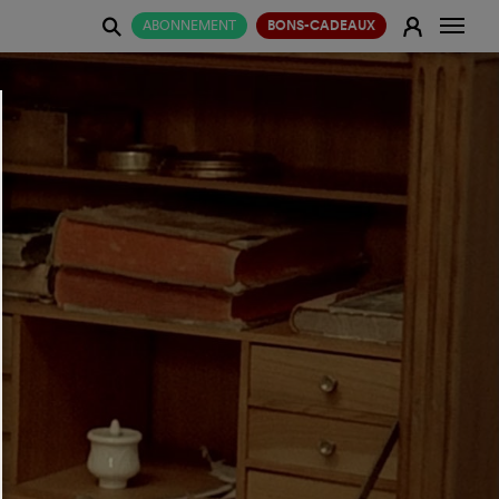
Change
E
ABONNEMENT
BONS-CADEAUX
j