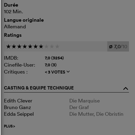
Durée
102 Min.
Langue originale
Allemand
Ratings
7,0
/10
c
c
c
c
c
c
c
c
c
c
Ø
IMDB:
7,0 (3254)
Cinefile-User:
7,0 (3)
Critiques :
< 3 VOTES
q
CASTING & EQUIPE TECHNIQUE
o
Edith Clever
Die Marquise
Bruno Ganz
Der Graf
Edda Seippel
Die Mutter, Die Obristin
PLUS
>