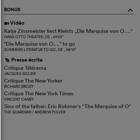
BONUS
o
Vidéo
i
Katja Zinsmeister liest Kleists „Die Marquise von O…."
HANS OTTO THEATER, DE , 61‘03‘‘
"Die Marquise von O...." to go
SOMMERS LITERATUR TO GO, DE , 08‘13‘‘
Presse écrite
g
Critique Télérama
JACQUES SICLIER
Critique The New Yorker
RICHARD BRODY
Critique The New York Times
VINCENT CANBY
Sins of the father: Eric Rohmer's "The Marquise of O"
THE GUARDIAN / ANDREW PULVER