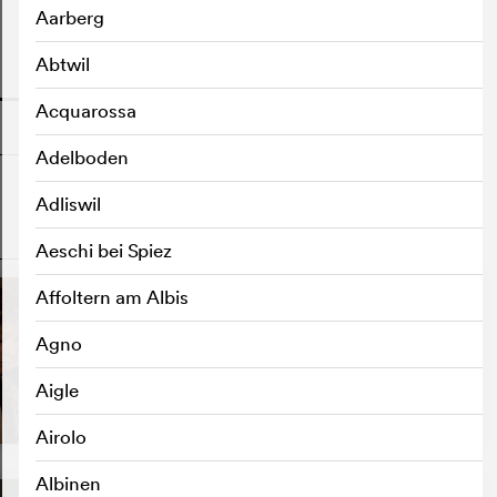
Aarberg
Abtwil
o
Acquarossa
Adelboden
Adliswil
o
Aeschi bei Spiez
Affoltern am Albis
Agno
Aigle
Airolo
Albinen