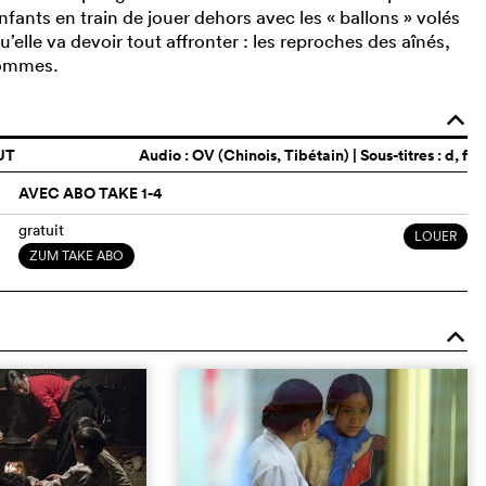
nfants en train de jouer dehors avec les « ballons » volés
qu’elle va devoir tout affronter : les reproches des aînés,
 hommes.
o
UT
Audio :
OV (Chinois, Tibétain)
| Sous-titres : d, f
AVEC ABO TAKE 1-4
gratuit
LOUER
ZUM TAKE ABO
o