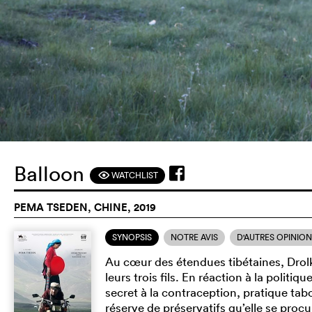
Balloon
WATCHLIST
F
PEMA TSEDEN, CHINE, 2019
SYNOPSIS
NOTRE AVIS
D'AUTRES OPINIO
Au cœur des étendues tibétaines, Drolka
leurs trois fils. En réaction à la politiq
secret à la contraception, pratique ta
réserve de préservatifs qu’elle se proc