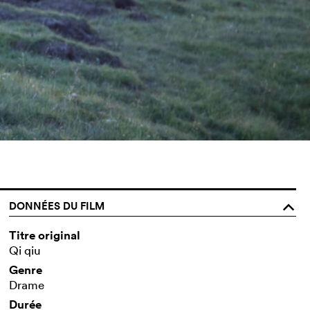
DONNÉES DU FILM
o
Titre original
Qi qiu
Genre
Drame
Durée