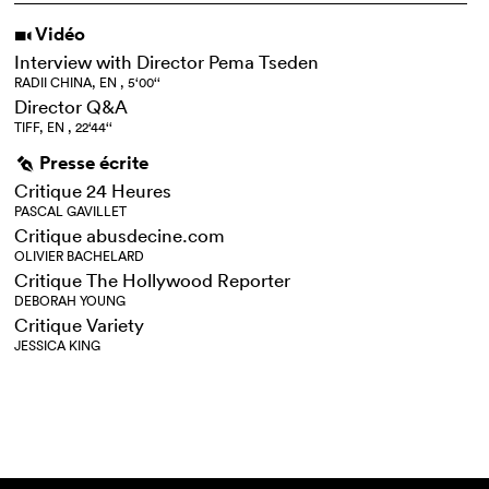
Vidéo
i
Interview with Director Pema Tseden
RADII CHINA, EN , 5‘00‘‘
Director Q&A
TIFF, EN , 22‘44‘‘
Presse écrite
g
Critique 24 Heures
PASCAL GAVILLET
Critique abusdecine.com
OLIVIER BACHELARD
Critique The Hollywood Reporter
DEBORAH YOUNG
Critique Variety
JESSICA KING