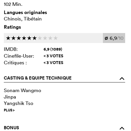
102 Min.
Langues originales
Chinois, Tibétain
Ratings
6,9
/10
c
c
c
c
c
c
c
c
c
c
Ø
IMDB:
6,9 (1089)
Cinefile-User:
< 3 VOTES
Critiques :
< 3 VOTES
CASTING & EQUIPE TECHNIQUE
o
Sonam Wangmo
Jinpa
Yangshik Tso
PLUS
>
BONUS
o