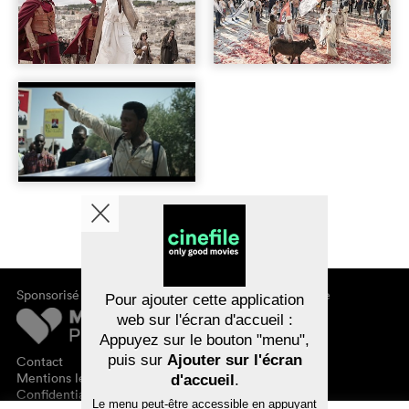
Sponsorisé par
À propos de cinefile
Pour ajouter cette application
S'inscrire/s'abonner
web sur l'écran d'accueil :
Newsletter
Appuyez sur le bouton "menu",
FAQ
puis sur
Ajouter sur l'écran
Contact
Bons-cadeaux
Mentions légales
d'accueil
.
Confidentialité des données
Le menu peut-être accessible en appuyant