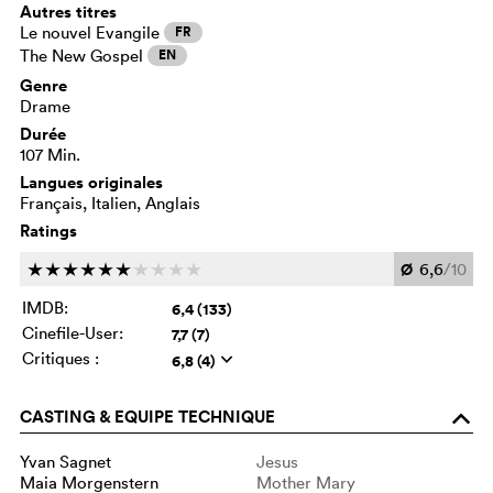
Autres titres
Le nouvel Evangile
FR
The New Gospel
EN
Genre
Drame
Durée
107 Min.
Langues originales
Français, Italien, Anglais
Ratings
Ø
6,6
/10
c
c
c
c
c
c
c
c
c
c
IMDB:
6,4 (133)
Cinefile-User:
7,7 (7)
Critiques :
6,8 (4)
q
CASTING & EQUIPE TECHNIQUE
o
Yvan Sagnet
Jesus
Maia Morgenstern
Mother Mary