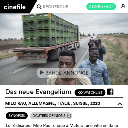
E
ABONNEMENT
j
BANDE-ANNONCE
e
Das neue Evangelium
WATCHLIST
F
MILO RAU, ALLEMAGNE, ITALIE, SUISSE, 2020
o
2
SYNOPSIS
D'AUTRES OPINIONS
Le réalisateur Milo Rau renoue à Matera, une ville en Italie