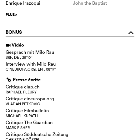
Enrique Irazoqui
John the Baptist
PLUS
>
BONUS
o
Vidéo
i
Gespräch mit Milo Rau
SRF, DE , 29‘10‘‘
Interview with Milo Rau
CINEUROPA.ORG, EN , 08‘17‘‘
Presse écrite
g
Critique clap.ch
RAPHAEL FLEURY
Critique cineuropa.org
VLADAN PETKOVIC
Critique Filmbulletin
MICHAEL KURATLI
Critique The Guardian
MARK FISHER
Critique Süddeutsche Zeitung
CHRISTINE DÖSSEL