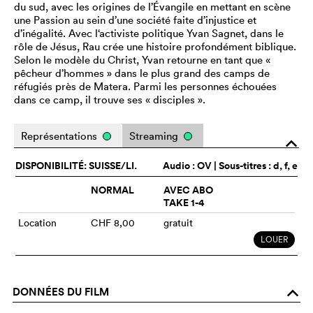
du sud, avec les origines de l’Évangile en mettant en scène
une Passion au sein d’une société faite d’injustice et
d’inégalité. Avec l‘activiste politique Yvan Sagnet, dans le
rôle de Jésus, Rau crée une histoire profondément biblique.
Selon le modèle du Christ, Yvan retourne en tant que «
pêcheur d’hommes » dans le plus grand des camps de
réfugiés près de Matera. Parmi les personnes échouées
dans ce camp, il trouve ses « disciples ».
Représentations
Streaming
o
DISPONIBILITÉ: SUISSE/LI.
Audio :
OV
| Sous-titres : d, f, e
NORMAL
AVEC ABO
TAKE 1-4
Location
CHF 8,00
gratuit
LOUER
DONNÉES DU FILM
o