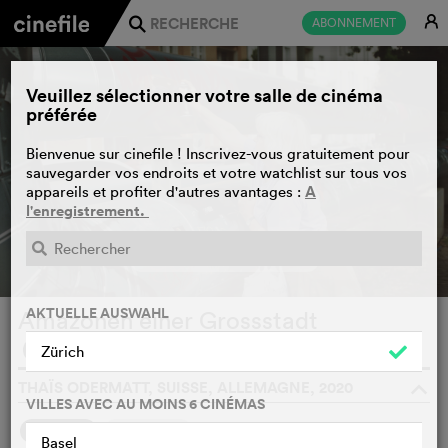
E
ABONNEMENT
j
Veuillez sélectionner votre salle de cinéma
préférée
Bienvenue sur cinefile ! Inscrivez-vous gratuitement pour
sauvegarder vos endroits et votre watchlist sur tous vos
A
appareils et profiter d'autres avantages :
l'enregistrement.
BANDE-ANNONCE
e
AKTUELLE AUSWAHL
Amazonen einer Grossstadt
WATCHLIST
F
Zürich
THAÏS ODERMATT, SUISSE, ALLEMAGNE, 2020
o
VILLES AVEC AU MOINS 6 CINÉMAS
SYNOPSIS
NOTRE AVIS
Basel