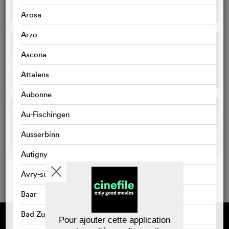
Arosa
Arzo
Ascona
Attalens
Aubonne
Au-Fischingen
Ausserbinn
Autigny
Avry-sur-Matran
Baar
Bad Zurzach
Sponsorisé par
À propos de cinefile
Pour ajouter cette application
S'inscrire/s'abonner