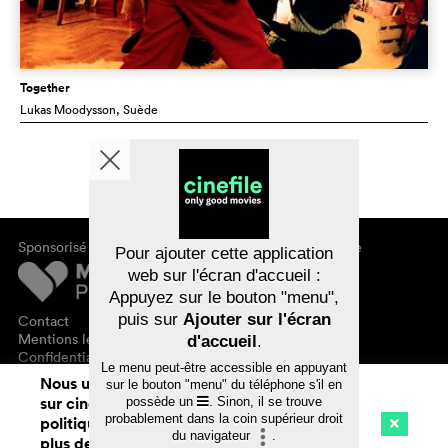
Together
Lukas Moodysson
, Suède
Sponsorisé par
À propos de cinefile
Pour ajouter cette application
S'inscrire/s'abonner
web sur l'écran d'accueil :
Newsletter
Appuyez sur le bouton "menu",
FAQ
puis sur
Ajouter sur l'écran
Contact
Bons-cadeaux
Mentions légales
d'accueil
.
Confidentialité des données
Le menu peut-être accessible en appuyant
Nous utilisons des cookies. En naviguant
sur le bouton "menu" du téléphone s'il en
sur cinefile.ch, vous acceptez notre
possède un
. Sinon, il se trouve
probablement dans la coin supérieur droit
politique d'utilisation des cookies. Pour
du navigateur
.
plus de détails, voir notre
déclaration de