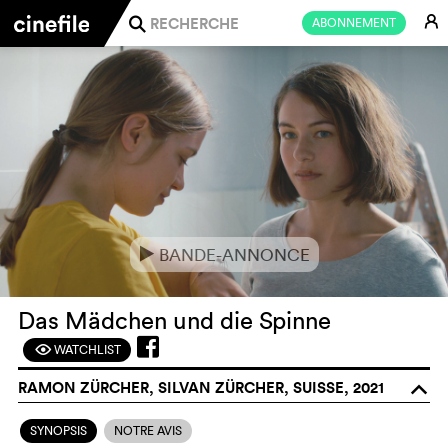
E
ABONNEMENT
j
BANDE-ANNONCE
e
Das Mädchen und die Spinne
WATCHLIST
F
RAMON ZÜRCHER, SILVAN ZÜRCHER, SUISSE, 2021
o
SYNOPSIS
NOTRE AVIS