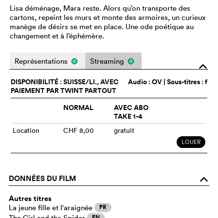
Lisa déménage, Mara reste. Alors qu’on transporte des
cartons, repeint les murs et monte des armoires, un curieux
manège de désirs se met en place. Une ode poétique au
changement et à l’éphémère.
Représentations
Streaming
o
DISPONIBILITÉ : SUISSE/LI., AVEC
Audio :
OV
| Sous-titres : f
PAIEMENT PAR TWINT PARTOUT
NORMAL
AVEC ABO
TAKE 1-4
Location
CHF 8,00
gratuit
LOUER
DONNÉES DU FILM
o
Autres titres
La jeune fille et l'araignée
FR
The Girl and the Spider
EN