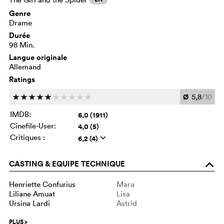
Genre
Drame
Durée
98 Min.
Langue originale
Allemand
Ratings
Ø
5,8
/10
c
c
c
c
c
c
c
c
c
c
IMDB:
6,0 (1911)
Cinefile-User:
4,0 (5)
Critiques :
6,2 (4)
q
CASTING & EQUIPE TECHNIQUE
o
Henriette Confurius
Mara
Liliane Amuat
Lisa
Ursina Lardi
Astrid
PLUS
>