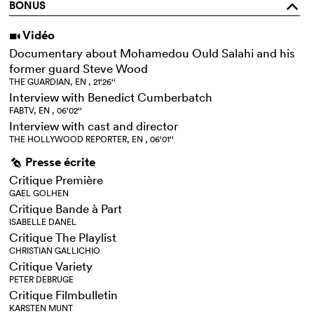
BONUS
o
Vidéo
i
Documentary about Mohamedou Ould Salahi and his
former guard Steve Wood
THE GUARDIAN, EN , 21‘26‘‘
Interview with Benedict Cumberbatch
FABTV, EN , 06‘02‘‘
Interview with cast and director
THE HOLLYWOOD REPORTER, EN , 06‘01‘‘
Presse écrite
g
Critique Première
GAEL GOLHEN
Critique Bande à Part
ISABELLE DANEL
Critique The Playlist
CHRISTIAN GALLICHIO
Critique Variety
PETER DEBRUGE
Critique Filmbulletin
KARSTEN MUNT