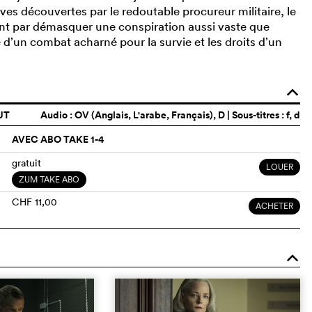
ves découvertes par le redoutable procureur militaire, le
ont par démasquer une conspiration aussi vaste que
e d’un combat acharné pour la survie et les droits d’un
o
UT
Audio :
OV (Anglais, L'arabe, Français)
, D | Sous-titres : f, d
AVEC ABO TAKE 1-4
gratuit
LOUER
ZUM TAKE ABO
CHF 11,00
ACHETER
o