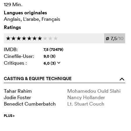
129 Min.
Langues originales
Anglais, L'arabe, Français
Ratings
7,5
/10
c
c
c
c
c
c
c
c
c
c
Ø
IMDB:
7,5 (72479)
Cinefile-User:
9,0 (5)
Critiques :
6,0 (3)
q
CASTING & EQUIPE TECHNIQUE
o
Tahar Rahim
Mohamedou Ould Slahi
Jodie Foster
Nancy Hollander
Benedict Cumberbatch
Lt. Stuart Couch
PLUS
>