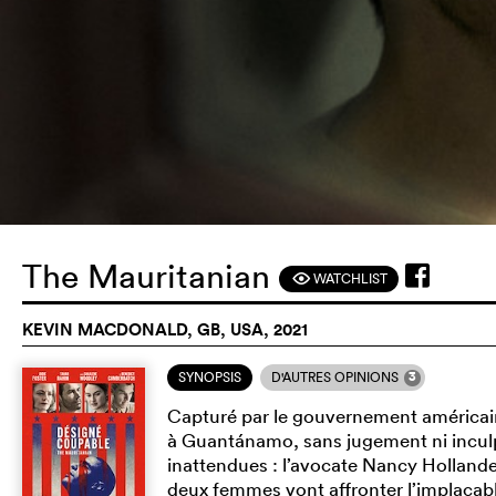
The Mauritanian
WATCHLIST
F
KEVIN MACDONALD, GB, USA, 2021
3
SYNOPSIS
D'AUTRES OPINIONS
Capturé par le gouvernement américa
à Guantánamo, sans jugement ni inculpa
inattendues : l’avocate Nancy Hollander
deux femmes vont affronter l’implacab