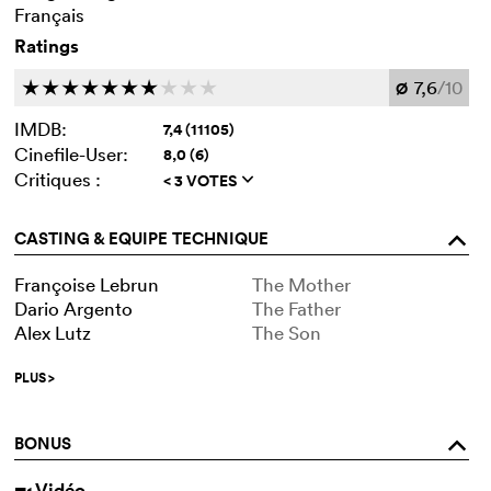
Français
Ratings
7,6
/10
c
c
c
c
c
c
c
c
c
c
Ø
IMDB:
7,4 (11105)
Cinefile-User:
8,0 (6)
Critiques :
< 3 VOTES
q
CASTING & EQUIPE TECHNIQUE
o
Françoise Lebrun
The Mother
Dario Argento
The Father
Alex Lutz
The Son
PLUS
>
BONUS
o
Vidéo