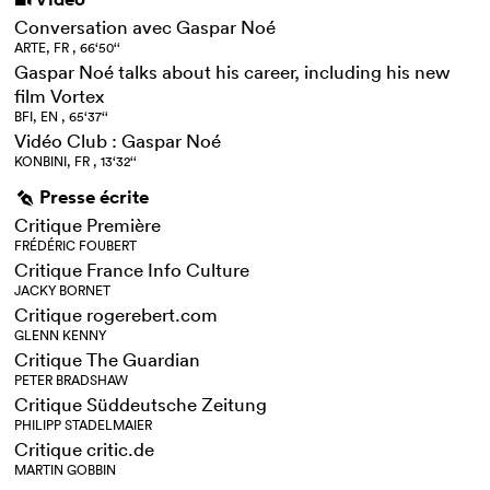
i
Conversation avec Gaspar Noé
ARTE, FR , 66‘50‘‘
Gaspar Noé talks about his career, including his new
film Vortex
BFI, EN , 65‘37‘‘
Vidéo Club : Gaspar Noé
KONBINI, FR , 13‘32‘‘
Presse écrite
g
Critique Première
FRÉDÉRIC FOUBERT
Critique France Info Culture
JACKY BORNET
Critique rogerebert.com
GLENN KENNY
Critique The Guardian
PETER BRADSHAW
Critique Süddeutsche Zeitung
PHILIPP STADELMAIER
Critique critic.de
MARTIN GOBBIN