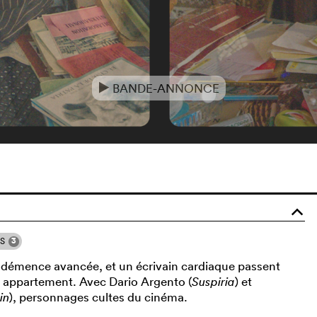
BANDE-ANNONCE
e
o
3
NS
 de démence avancée, et un écrivain cardiaque passent
r appartement. Avec Dario Argento (
Suspiria
) et
in
), personnages cultes du cinéma.