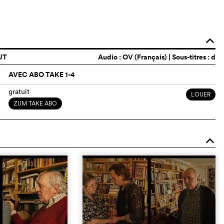
o
UT
Audio :
OV (Français)
| Sous-titres : d
AVEC ABO TAKE 1-4
gratuit
LOUER
ZUM TAKE ABO
o