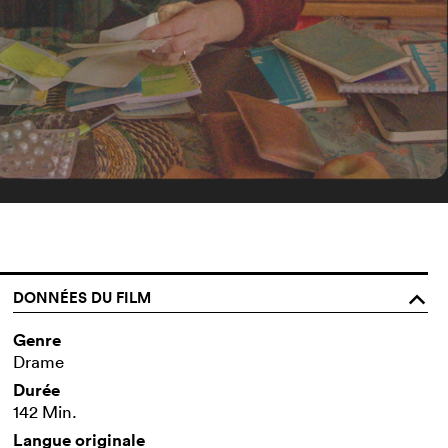
DONNÉES DU FILM
o
Genre
Drame
Durée
142 Min.
Langue originale