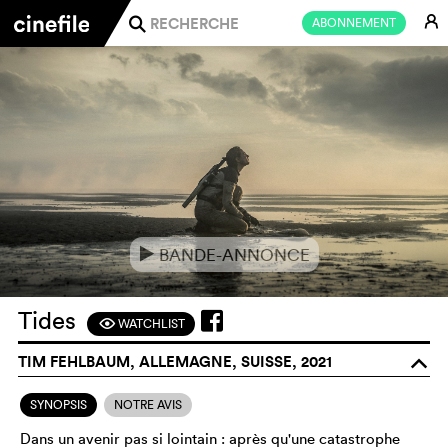
E
ABONNEMENT
j
BANDE-ANNONCE
e
Tides
WATCHLIST
F
TIM FEHLBAUM, ALLEMAGNE, SUISSE, 2021
o
SYNOPSIS
NOTRE AVIS
Dans un avenir pas si lointain : après qu'une catastrophe