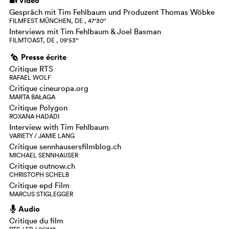
Vidéo
i
Gespräch mit Tim Fehlbaum und Produzent Thomas Wöbke
FILMFEST MÜNCHEN, DE , 47‘30‘‘
Interviews mit Tim Fehlbaum & Joel Basman
FILMTOAST, DE , 09‘53‘‘
Presse écrite
g
Critique RTS
RAFAEL WOLF
Critique cineuropa.org
MARTA BAŁAGA
Critique Polygon
ROXANA HADADI
Interview with Tim Fehlbaum
VARIETY / JAMIE LANG
Critique sennhausersfilmblog.ch
MICHAEL SENNHAUSER
Critique outnow.ch
CHRISTOPH SCHELB
Critique epd Film
MARCUS STIGLEGGER
Audio
h
Critique du film