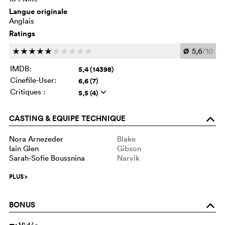
Langue originale
Anglais
Ratings
Ø
5,6
/10
c
c
c
c
c
c
c
c
c
c
IMDB:
5,4 (14398)
Cinefile-User:
6,6 (7)
Critiques :
5,5 (4)
q
CASTING & EQUIPE TECHNIQUE
o
Nora Arnezeder
Blake
Iain Glen
Gibson
Sarah-Sofie Boussnina
Narvik
PLUS
>
BONUS
o