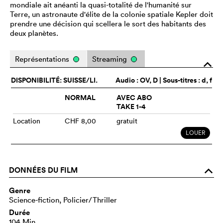
mondiale ait anéanti la quasi-totalité de l'humanité sur
Terre, un astronaute d'élite de la colonie spatiale Kepler doit
prendre une décision qui scellera le sort des habitants des
deux planètes.
Représentations
Streaming
o
DISPONIBILITÉ: SUISSE/LI.
Audio :
OV
, D | Sous-titres : d, f
NORMAL
AVEC ABO
TAKE 1-4
Location
CHF 8,00
gratuit
LOUER
DONNÉES DU FILM
o
Genre
Science-fiction, Policier/Thriller
Durée
104 Min.