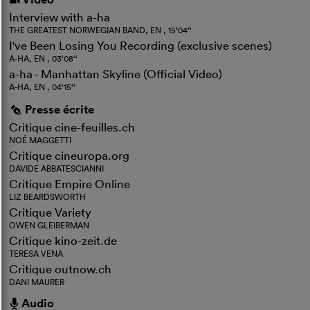
i
Interview with a-ha
THE GREATEST NORWEGIAN BAND, EN , 15‘04‘‘
I've Been Losing You Recording (exclusive scenes)
A-HA, EN , 03‘08‘‘
a-ha - Manhattan Skyline (Official Video)
A-HA, EN , 04‘15‘‘
Presse écrite
g
Critique cine-feuilles.ch
NOÉ MAGGETTI
Critique cineuropa.org
DAVIDE ABBATESCIANNI
Critique Empire Online
LIZ BEARDSWORTH
Critique Variety
OWEN GLEIBERMAN
Critique kino-zeit.de
TERESA VENA
Critique outnow.ch
DANI MAURER
Audio
h