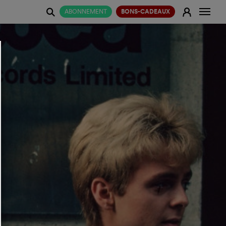
Change
E
ABONNEMENT
BONS-CADEAUX
j