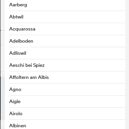
Aarberg
Abtwil
o
Acquarossa
Adelboden
Adliswil
Aeschi bei Spiez
o
Affoltern am Albis
Agno
Aigle
Airolo
Albinen