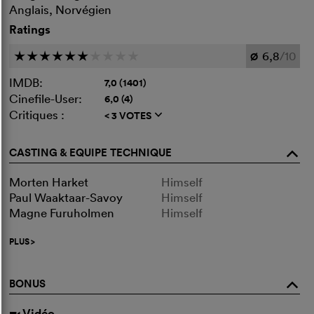
Anglais, Norvégien
Ratings
6,8
/10
c
c
c
c
c
c
c
c
c
c
Ø
IMDB:
7,0 (1401)
Cinefile-User:
6,0 (4)
Critiques :
< 3 VOTES
q
CASTING & EQUIPE TECHNIQUE
o
Morten Harket
Himself
Paul Waaktaar-Savoy
Himself
Magne Furuholmen
Himself
PLUS
>
BONUS
o
Vidéo