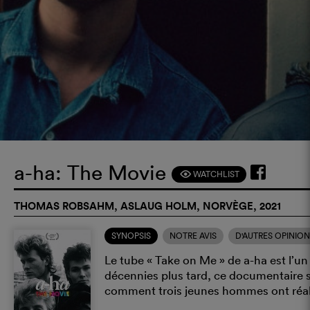
a-ha: The Movie
WATCHLIST
F
THOMAS ROBSAHM, ASLAUG HOLM, NORVÈGE, 2021
SYNOPSIS
NOTRE AVIS
D'AUTRES OPINIO
Le tube « Take on Me » de a-ha est l’un d
décennies plus tard, ce documentaire s
comment trois jeunes hommes ont réali