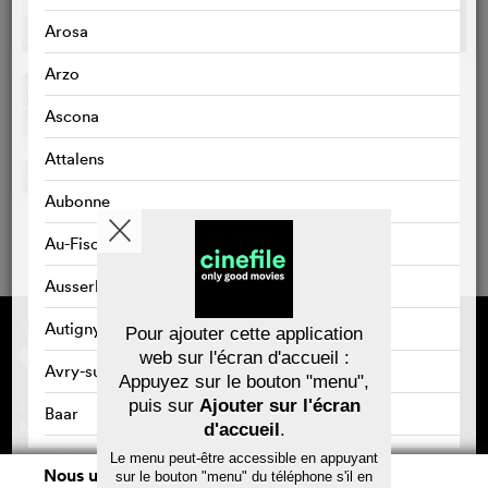
Arosa
Arzo
Ascona
Attalens
Aubonne
Au-Fischingen
Ausserbinn
Sponsorisé par
À propos de cinefile
Autigny
Pour ajouter cette application
S'inscrire/s'abonner
web sur l'écran d'accueil :
Newsletter
Avry-sur-Matran
Appuyez sur le bouton "menu",
FAQ
puis sur
Ajouter sur l'écran
Contact
Baar
Bons-cadeaux
Mentions légales
d'accueil
.
Confidentialité des données
Bad Zurzach
Le menu peut-être accessible en appuyant
Nous utilisons des cookies. En naviguant
sur le bouton "menu" du téléphone s'il en