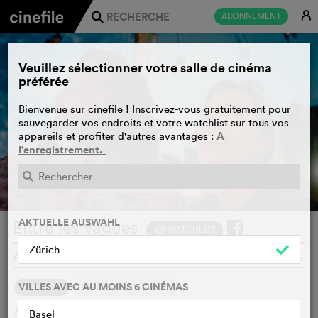
E
ABONNEMENT
j
Veuillez sélectionner votre salle de cinéma
préférée
Bienvenue sur cinefile ! Inscrivez-vous gratuitement pour
sauvegarder vos endroits et votre watchlist sur tous vos
A
appareils et profiter d'autres avantages :
l'enregistrement.
BANDE-ANNONCE
e
AKTUELLE AUSWAHL
Entre les vagues
WATCHLIST
F
Zürich
ANAÏS VOLPÉ, FRANCE, 2021
o
VILLES AVEC AU MOINS 6 CINÉMAS
2
SYNOPSIS
D'AUTRES OPINIONS
Alma et Margot partagent le même rêve d'une carrière sur
Basel