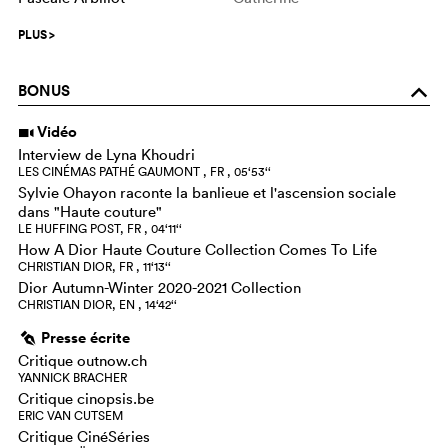
PLUS
>
BONUS
o
Vidéo
i
Interview de Lyna Khoudri
LES CINÉMAS PATHÉ GAUMONT , FR , 05‘53‘‘
Sylvie Ohayon raconte la banlieue et l'ascension sociale
dans "Haute couture"
LE HUFFING POST, FR , 04‘11‘‘
How A Dior Haute Couture Collection Comes To Life
CHRISTIAN DIOR, FR , 11‘13‘‘
Dior Autumn-Winter 2020-2021 Collection
CHRISTIAN DIOR, EN , 14‘42‘‘
Presse écrite
g
Critique outnow.ch
YANNICK BRACHER
Critique cinopsis.be
ERIC VAN CUTSEM
Critique CinéSéries