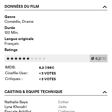
DONNÉES DU FILM
o
Genre
Comédie, Drame
Durée
120 Min.
Langue originale
Français
Ratings
Ø
6,2
/10
c
c
c
c
c
c
c
c
c
c
IMDB:
6,2 (1561)
Cinefile-User:
< 3 VOTES
Critiques :
< 3 VOTES
CASTING & EQUIPE TECHNIQUE
o
Nathalie Baye
Esther
Lyna Khoudri
Jade
Pascale Arbillot
Catherine