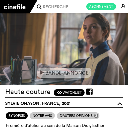
E
ABONNEMENT
j
BANDE-ANNONCE
e
Haute couture
WATCHLIST
F
SYLVIE OHAYON, FRANCE, 2021
o
2
SYNOPSIS
NOTRE AVIS
D'AUTRES OPINIONS
Première d’atelier au sein de la Maison Dior, Esther