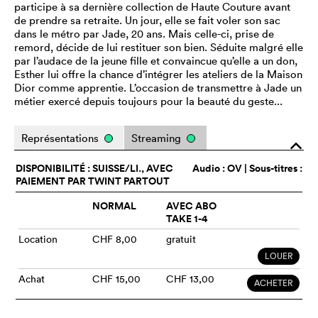
participe à sa dernière collection de Haute Couture avant
de prendre sa retraite. Un jour, elle se fait voler son sac
dans le métro par Jade, 20 ans. Mais celle-ci, prise de
remord, décide de lui restituer son bien. Séduite malgré elle
par l’audace de la jeune fille et convaincue qu’elle a un don,
Esther lui offre la chance d’intégrer les ateliers de la Maison
Dior comme apprentie. L’occasion de transmettre à Jade un
métier exercé depuis toujours pour la beauté du geste...
Représentations
Streaming
o
DISPONIBILITÉ : SUISSE/LI., AVEC
Audio :
OV
| Sous-titres :
PAIEMENT PAR TWINT PARTOUT
NORMAL
AVEC ABO
TAKE 1-4
Location
CHF 8,00
gratuit
LOUER
Achat
CHF 15,00
CHF 13,00
ACHETER