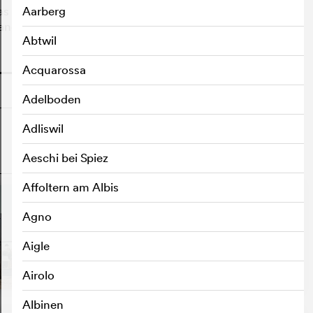
as de contact avec la civilisation, jusqu’à ce que des
Aarberg
andonner leurs habitudes et leur territoire ancestral.
Abtwil
o
Acquarossa
Adelboden
Adliswil
Aeschi bei Spiez
o
Affoltern am Albis
Agno
Aigle
Airolo
Albinen