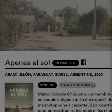
Apenas el sol
WATCHLIST
F
ARAMÍ ULLÓN, PARAGUAY, SUISSE, ARGENTINE, 2020
2
SYNOPSIS
D'AUTRES OPINIONS
Mateo Sobode Chiqueño, un membre de
ce peuple indigène qui a été expulsé de
magnétophone à cassette, il parcourt 
pour enregistrer les histoires et les ch