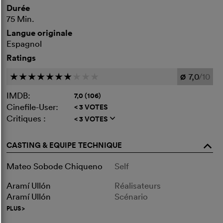
Durée
75 Min.
Langue originale
Espagnol
Ratings
7,0
/10
c
c
c
c
c
c
c
c
c
c
Ø
IMDB:
7,0 (106)
Cinefile-User:
< 3 VOTES
Critiques :
< 3 VOTES
q
CASTING & EQUIPE TECHNIQUE
o
Mateo Sobode Chiqueno
Self
Aramí Ullón
Réalisateurs
Aramí Ullón
Scénario
PLUS
>