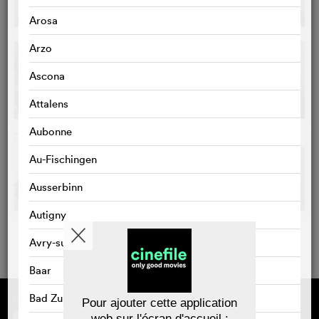
Arosa
Arzo
Ascona
Attalens
Aubonne
Au-Fischingen
Ausserbinn
Autigny
Avry-sur-Matran
Baar
Bad Zurzach
Sponsorisé par
À propos de cinefile
Pour ajouter cette application
S'inscrire/s'abonner
web sur l'écran d'accueil :