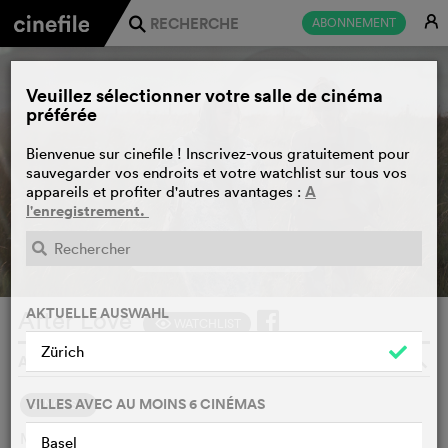
E
ABONNEMENT
j
Veuillez sélectionner votre salle de cinéma
préférée
Bienvenue sur cinefile ! Inscrivez-vous gratuitement pour
sauvegarder vos endroits et votre watchlist sur tous vos
A
appareils et profiter d'autres avantages :
l'enregistrement.
BANDE-ANNONCE
e
AKTUELLE AUSWAHL
After Love
WATCHLIST
F
Zürich
ALEEM KHAN, FRANCE, GB, 2020
o
VILLES AVEC AU MOINS 6 CINÉMAS
SYNOPSIS
Mary Hussain s'est convertie à l'islam lorsqu'elle a épousé
Basel