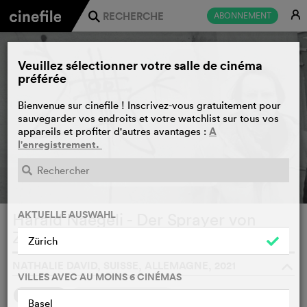
E
ABONNEMENT
j
Veuillez sélectionner votre salle de cinéma
préférée
Bienvenue sur cinefile ! Inscrivez-vous gratuitement pour
sauvegarder vos endroits et votre watchlist sur tous vos
A
appareils et profiter d'autres avantages :
l'enregistrement.
BANDE-ANNONCE
e
AKTUELLE AUSWAHL
Harald Naegeli - Der Sprayer von
Zürich
WATCHLIST
F
Zürich
NATHALIE DAVID, SUISSE, ALLEMAGNE, 2021
o
VILLES AVEC AU MOINS 6 CINÉMAS
1
SYNOPSIS
D'AUTRES OPINIONS
Basel