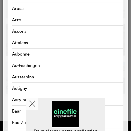
Arosa
Arzo
Ascona
Attalens
Aubonne
Au-Fischingen
Ausserbinn
Autigny
Avry-sur-Matran
Baar
Bad Zurzach
Sponsorisé par
À propos de cinefile