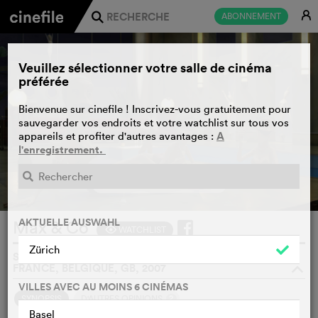
E
ABONNEMENT
j
Veuillez sélectionner votre salle de cinéma
préférée
Bienvenue sur cinefile ! Inscrivez-vous gratuitement pour
sauvegarder vos endroits et votre watchlist sur tous vos
A
appareils et profiter d'autres avantages :
l'enregistrement.
BANDE-ANNONCE
e
AKTUELLE AUSWAHL
Max & Co
WATCHLIST
F
Zürich
SAMUEL GUILLAUME, FREDERIC GUILLAUME , SUISSE,
FRANCE, BELGIQUE, GB, 2007
o
VILLES AVEC AU MOINS 6 CINÉMAS
2
SYNOPSIS
D'AUTRES OPINIONS
Basel