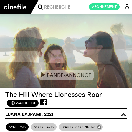
E
ABONNEMENT
j
BANDE-ANNONCE
e
The Hill Where Lionesses Roar
WATCHLIST
F
LUÀNA BAJRAMI, 2021
o
3
SYNOPSIS
NOTRE AVIS
D'AUTRES OPINIONS