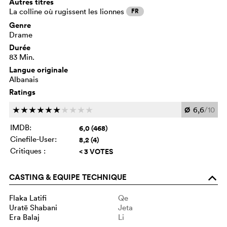
Autres titres
La colline où rugissent les lionnes
FR
Genre
Drame
Durée
83 Min.
Langue originale
Albanais
Ratings
Ø
6,6
/10
c
c
c
c
c
c
c
c
c
c
IMDB:
6,0 (468)
Cinefile-User:
8,2 (4)
Critiques :
< 3 VOTES
CASTING & EQUIPE TECHNIQUE
o
Flaka Latifi
Qe
Uratë Shabani
Jeta
Era Balaj
Li