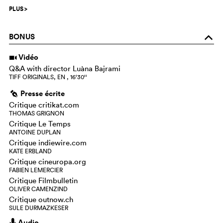
PLUS
>
BONUS
o
Vidéo
i
Q&A with director Luàna Bajrami
TIFF ORIGINALS, EN , 16‘30‘‘
Presse écrite
g
Critique critikat.com
THOMAS GRIGNON
Critique Le Temps
ANTOINE DUPLAN
Critique indiewire.com
KATE ERBLAND
Critique cineuropa.org
FABIEN LEMERCIER
Critique Filmbulletin
OLIVER CAMENZIND
Critique outnow.ch
SULE DURMAZKESER
Audio
h