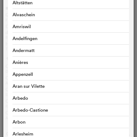
Altstätten
Vidéo
i
Alvaschein
Q&A mit Cast und Crew
FILMFEST BREMEN, DE , 22‘21‘‘
Der Fall Kurnaz in Guantanamo: Hausfrau gegen Präsident
Amriswil
der USA
BR, DE , 05‘01‘‘
Andelfingen
Hintergrundbeitrag zum Film
TTT - TITEL THESEN TEMPERAMENTE, DE , 05‘06‘‘
Andermatt
Presse écrite
g
Anières
Critique cineuropa.org
DAVIDE ABBATESCIANNI
Appenzell
Critique Deadline Hollywood
ANNA SMITH
Aran sur Vilette
Critique The Upcoming
SELINA SONDERMANN
Arbedo
Critique epd Film
PATRICK HEIDMANN
Arbedo-Castione
Critique NDR
ANNA WOLLNER
Arbon
GALERIE PHOTOS
o
Arlesheim