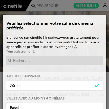
E
ABONNEMENT
j
Veuillez sélectionner votre salle de cinéma
préférée
Bienvenue sur cinefile ! Inscrivez-vous gratuitement pour
sauvegarder vos endroits et votre watchlist sur tous vos
A
appareils et profiter d'autres avantages :
l'enregistrement.
BANDE-ANNONCE
e
AKTUELLE AUSWAHL
Rabiye Kurnaz gegen George W. Bush
WATCHLIST
F
Zürich
ANDREAS DRESEN, FRANCE, ALLEMAGNE, 2022
o
VILLES AVEC AU MOINS 6 CINÉMAS
SYNOPSIS
NOTRE AVIS
Basel