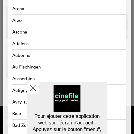
Arosa
Arzo
Ascona
Attalens
Aubonne
Au-Fischingen
Ausserbinn
Autigny
Avry-sur-Matran
Baar
Sponsorisé par
À propos de cinefile
Pour ajouter cette application
S'inscrire/s'abonner
web sur l'écran d'accueil :
Bad Zurzach
Newsletter
Appuyez sur le bouton "menu",
FAQ