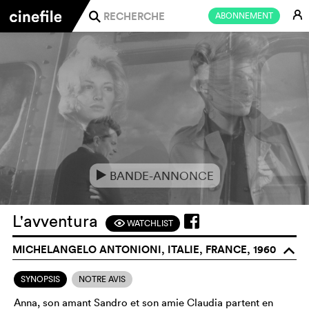
E
ABONNEMENT
j
BANDE-ANNONCE
e
L'avventura
WATCHLIST
F
MICHELANGELO ANTONIONI, ITALIE, FRANCE, 1960
o
SYNOPSIS
NOTRE AVIS
Anna, son amant Sandro et son amie Claudia partent en