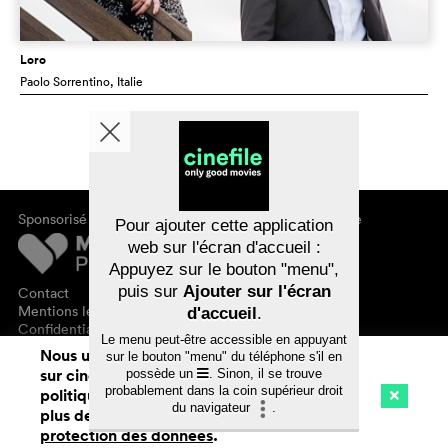
Loro
Paolo Sorrentino
, Italie
Sponsorisé par
À propos de cinefile
Pour ajouter cette application
S'inscrire/s'abonner
web sur l'écran d'accueil :
Newsletter
Appuyez sur le bouton "menu",
FAQ
puis sur
Ajouter sur l'écran
Contact
Bons-cadeaux
Mentions légales
d'accueil
.
Confidentialité des données
Le menu peut-être accessible en appuyant
Nous utilisons des cookies. En naviguant
sur le bouton "menu" du téléphone s'il en
sur cinefile.ch, vous acceptez notre
possède un
. Sinon, il se trouve
probablement dans la coin supérieur droit
politique d'utilisation des cookies. Pour
du navigateur
.
plus de détails, voir notre
déclaration de
Cinéma
Streaming
Watchlist (
0
)
protection des données
.
Ch