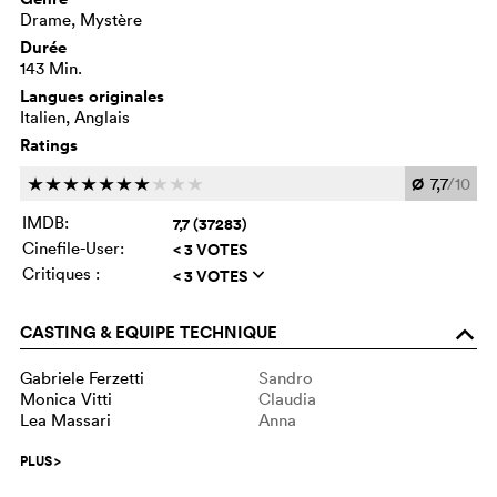
Drame, Mystère
Durée
143 Min.
Langues originales
Italien, Anglais
Ratings
Ø
7,7
/10
c
c
c
c
c
c
c
c
c
c
IMDB:
7,7 (37283)
Cinefile-User:
< 3 VOTES
Critiques :
< 3 VOTES
q
CASTING & EQUIPE TECHNIQUE
o
Gabriele Ferzetti
Sandro
Monica Vitti
Claudia
Lea Massari
Anna
PLUS
>