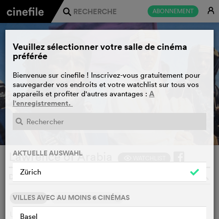
E
ABONNEMENT
j
Veuillez sélectionner votre salle de cinéma
préférée
Bienvenue sur cinefile ! Inscrivez-vous gratuitement pour
sauvegarder vos endroits et votre watchlist sur tous vos
A
appareils et profiter d'autres avantages :
l'enregistrement.
BANDE-ANNONCE
e
AKTUELLE AUSWAHL
Lawrence of Arabia
WATCHLIST
F
Zürich
DAVID LEAN, GB, 1962
o
VILLES AVEC AU MOINS 6 CINÉMAS
1
SYNOPSIS
D'AUTRES OPINIONS
Une épopée sur la mission de l'officier britannique T.E.
Basel