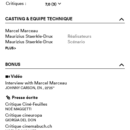
Critiques :
7,0 (3)
q
CASTING & EQUIPE TECHNIQUE
o
Marcel Marceau
Maurizius Staerkle-Drux
Réalisateurs
Maurizius Staerkle-Drux
Scénario
PLUS
>
BONUS
o
Vidéo
i
Interview with Marcel Marceau
JOHNNY CARSON, EN , 22‘25‘‘
Presse écrite
g
Critique Ciné-Feuilles
NOÉ MAGGETTI
Critique cineuropa
GIORGIA DEL DON
Critique cinemabuch.ch