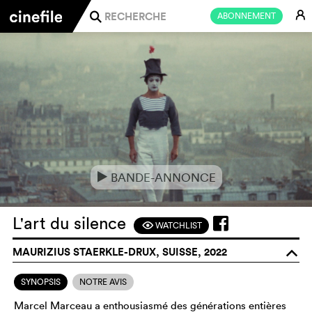
E
ABONNEMENT
j
BANDE-ANNONCE
e
L'art du silence
WATCHLIST
F
MAURIZIUS STAERKLE-DRUX, SUISSE, 2022
o
SYNOPSIS
NOTRE AVIS
Marcel Marceau a enthousiasmé des générations entières