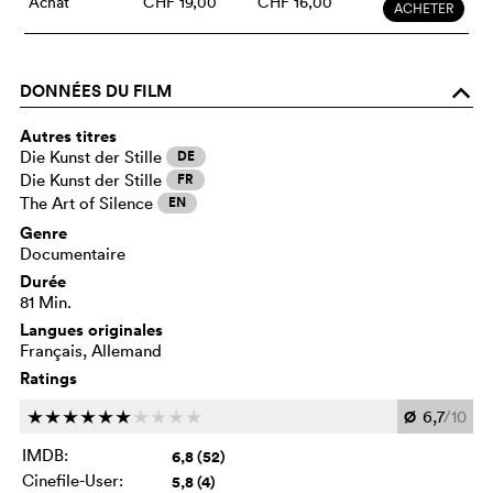
Achat
CHF 19,00
CHF 16,00
ACHETER
DONNÉES DU FILM
o
Autres titres
Die Kunst der Stille
DE
Die Kunst der Stille
FR
The Art of Silence
EN
Genre
Documentaire
Durée
81 Min.
Langues originales
Français, Allemand
Ratings
Ø
6,7
/10
c
c
c
c
c
c
c
c
c
c
IMDB:
6,8 (52)
Cinefile-User:
5,8 (4)