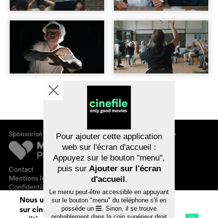
Sponsorisé par
À propos de cinefile
Pour ajouter cette application
S'inscrire/s'abonner
web sur l'écran d'accueil :
Newsletter
Appuyez sur le bouton "menu",
FAQ
puis sur
Ajouter sur l'écran
Contact
Bons-cadeaux
Mentions légales
d'accueil
.
Confidentialité des données
Le menu peut-être accessible en appuyant
Nous utilisons des cookies. En naviguant
sur le bouton "menu" du téléphone s'il en
sur cinefile.ch, vous acceptez notre
possède un
. Sinon, il se trouve
probablement dans la coin supérieur droit