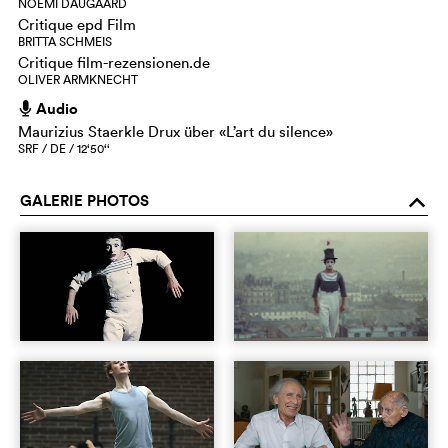
NOEMI DAUGAARD
Critique epd Film
BRITTA SCHMEIS
Critique film-rezensionen.de
OLIVER ARMKNECHT
Audio
h
Maurizius Staerkle Drux über «L’art du silence»
SRF / DE / 12‘50‘‘
GALERIE PHOTOS
o