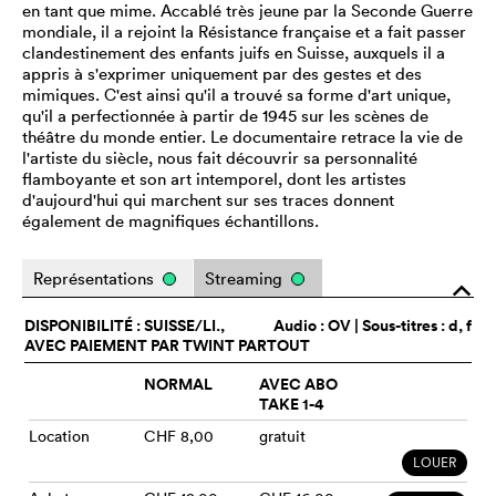
en tant que mime. Accablé très jeune par la Seconde Guerre
mondiale, il a rejoint la Résistance française et a fait passer
clandestinement des enfants juifs en Suisse, auxquels il a
appris à s'exprimer uniquement par des gestes et des
mimiques. C'est ainsi qu'il a trouvé sa forme d'art unique,
qu'il a perfectionnée à partir de 1945 sur les scènes de
théâtre du monde entier. Le documentaire retrace la vie de
l'artiste du siècle, nous fait découvrir sa personnalité
flamboyante et son art intemporel, dont les artistes
d'aujourd'hui qui marchent sur ses traces donnent
également de magnifiques échantillons.
Représentations
Streaming
o
DISPONIBILITÉ : SUISSE/LI.,
Audio :
OV
| Sous-titres : d, f
AVEC PAIEMENT PAR TWINT PARTOUT
NORMAL
AVEC ABO
TAKE 1-4
Location
CHF 8,00
gratuit
LOUER