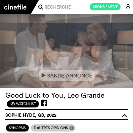
E
ABONNEMENT
j
BANDE-ANNONCE
e
Good Luck to You, Leo Grande
WATCHLIST
F
SOPHIE HYDE, GB, 2022
o
1
SYNOPSIS
D'AUTRES OPINIONS