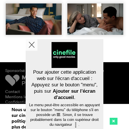
Sponsorisé par
À propos de cinefile
Pour ajouter cette application
S'inscrire/s'abonner
web sur l'écran d'accueil :
Newsletter
Appuyez sur le bouton "menu",
FAQ
puis sur
Ajouter sur l'écran
Contact
Bons-cadeaux
Mentions légales
d'accueil
.
Confidentialité des données
Le menu peut-être accessible en appuyant
Nous utilisons des cookies. En naviguant
sur le bouton "menu" du téléphone s'il en
sur cinefile.ch, vous acceptez notre
possède un
. Sinon, il se trouve
probablement dans la coin supérieur droit
politique d'utilisation des cookies. Pour
du navigateur
.
plus de détails, voir notre
déclaration de