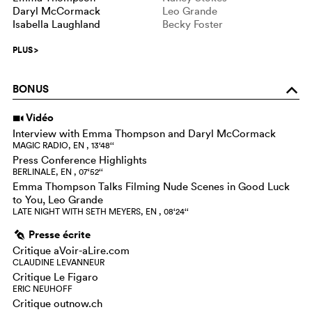
Daryl McCormack
Leo Grande
Isabella Laughland
Becky Foster
PLUS
>
BONUS
o
Vidéo
i
Interview with Emma Thompson and Daryl McCormack
MAGIC RADIO, EN , 13‘48‘‘
Press Conference Highlights
BERLINALE, EN , 07‘52‘‘
Emma Thompson Talks Filming Nude Scenes in Good Luck
to You, Leo Grande
LATE NIGHT WITH SETH MEYERS, EN , 08‘24‘‘
Presse écrite
g
Critique aVoir-aLire.com
CLAUDINE LEVANNEUR
Critique Le Figaro
ERIC NEUHOFF
Critique outnow.ch