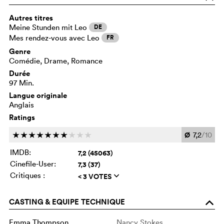
Autres titres
Meine Stunden mit Leo
DE
Mes rendez-vous avec Leo
FR
Genre
Comédie, Drame, Romance
Durée
97 Min.
Langue originale
Anglais
Ratings
Ø
7,2
/10
c
c
c
c
c
c
c
c
c
c
IMDB:
7,2 (45063)
Cinefile-User:
7,3 (37)
Critiques :
< 3 VOTES
q
CASTING & EQUIPE TECHNIQUE
o
Emma Thompson
Nancy Stokes