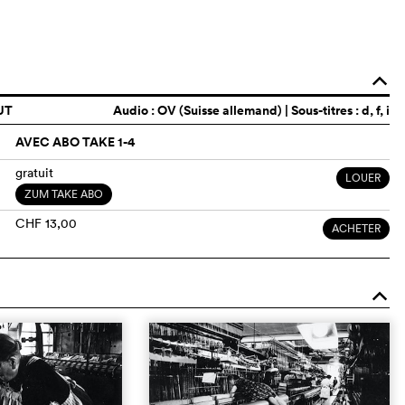
o
UT
Audio :
OV (Suisse allemand)
| Sous-titres : d, f, i
AVEC ABO TAKE 1-4
gratuit
LOUER
ZUM TAKE ABO
CHF 13,00
ACHETER
o