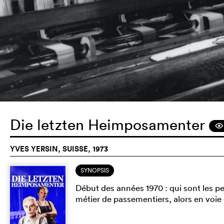
Die letzten Heimposamenter
F
YVES YERSIN, SUISSE, 1973
SYNOPSIS
Début des années 1970 : qui sont les p
métier de passementiers, alors en voie 