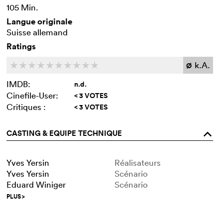
105 Min.
Langue originale
Suisse allemand
Ratings
k.A.
c
c
c
c
c
c
c
c
c
c
Ø
IMDB:
n.d.
Cinefile-User:
< 3 VOTES
Critiques :
< 3 VOTES
CASTING & EQUIPE TECHNIQUE
o
Yves Yersin
Réalisateurs
Yves Yersin
Scénario
Eduard Winiger
Scénario
PLUS
>