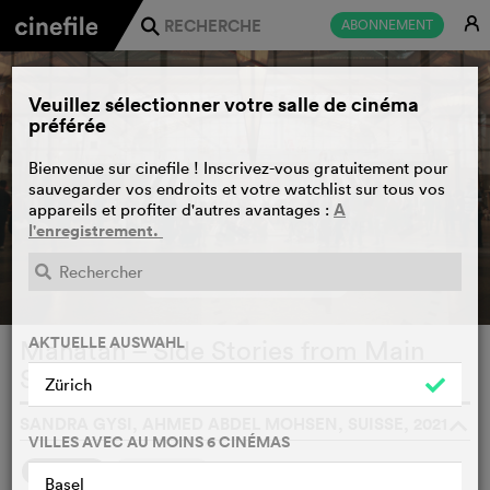
E
ABONNEMENT
j
Veuillez sélectionner votre salle de cinéma
préférée
Bienvenue sur cinefile ! Inscrivez-vous gratuitement pour
sauvegarder vos endroits et votre watchlist sur tous vos
A
appareils et profiter d'autres avantages :
l'enregistrement.
BANDE-ANNONCE
e
AKTUELLE AUSWAHL
Mahatah – Side Stories from Main
Stations
WATCHLIST
F
Zürich
SANDRA GYSI, AHMED ABDEL MOHSEN, SUISSE, 2021
o
VILLES AVEC AU MOINS 6 CINÉMAS
SYNOPSIS
NOTRE AVIS
Basel