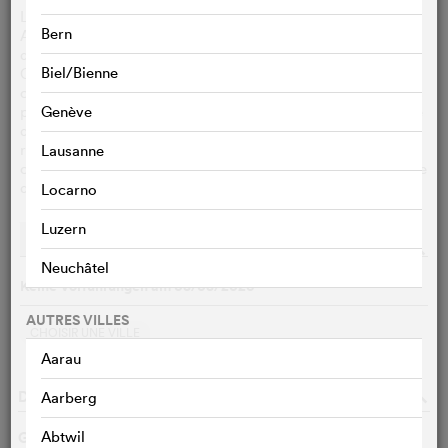
La réalisatrice suisse Sandra Gysi et son collègue égyptien
Bern
Ahmed Abdel Mohsen ont réalisé ensemble un
documentaire sur les gares principales de Zurich et du
Biel/Bienne
Caire. Le film comparatif met en évidence les points
communs et les différences : là, la chaleur et la sérénité des
passagers au Caire, ici, la climatisation et l'horaire cadencé
Genève
de Zurich, où les gens s'indignent déjà de trois minutes de
retard. Par épisodes, le film se condense en un poème
Lausanne
collectif sur les passages et les passants et la magie globale
des grandes gares.
Locarno
Luzern
Représentations
Streaming
o
Neuchâtel
Keine Vorführungen am 08/08/2026
AUTRES VILLES
CHOISIR UNE VILLE
Aarau
DONNÉES DU FILM
o
Aarberg
Genre
Abtwil