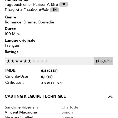
Tagebuch einer Pariser Affäre
DE
Diary of a Fleeting Affair
EN
Genre
Romance, Drame, Comédie
Durée
100 Min.
Langue originale
Français
Ratings
Ø
6,6
/10
c
c
c
c
c
c
c
c
c
c
IMDB:
6,8 (2351)
Cinefile-User:
6,1 (14)
Critiques :
< 3 VOTES
q
CASTING & EQUIPE TECHNIQUE
o
Sandrine Kiberlain
Charlotte
Vincent Macaigne
Simon
Georgia Scalliet
Louise