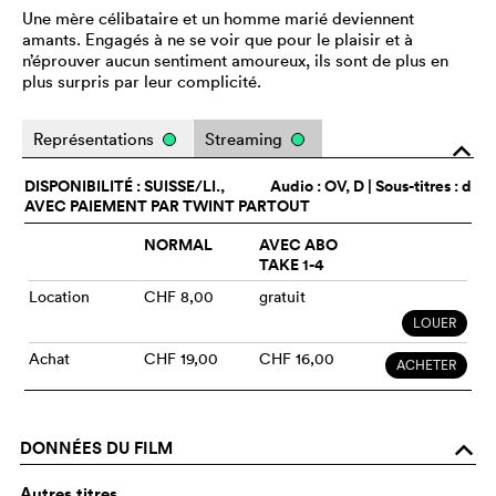
Une mère célibataire et un homme marié deviennent
amants. Engagés à ne se voir que pour le plaisir et à
n’éprouver aucun sentiment amoureux, ils sont de plus en
plus surpris par leur complicité.
Représentations
Streaming
o
DISPONIBILITÉ : SUISSE/LI.,
Audio :
OV
, D | Sous-titres : d
AVEC PAIEMENT PAR TWINT PARTOUT
NORMAL
AVEC ABO
TAKE 1-4
Location
CHF 8,00
gratuit
LOUER
Achat
CHF 19,00
CHF 16,00
ACHETER
DONNÉES DU FILM
o
Autres titres