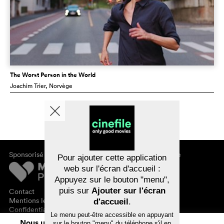
The Worst Person in the World
Joachim Trier
, Norvège
Sponsorisé par
À propos de cinefile
Pour ajouter cette application
S'inscrire/s'abonner
web sur l'écran d'accueil :
Newsletter
Appuyez sur le bouton "menu",
FAQ
puis sur
Ajouter sur l'écran
Contact
Bons-cadeaux
Mentions légales
d'accueil
.
Confidentialité des données
Le menu peut-être accessible en appuyant
Nous utilisons des cookies. En naviguant
sur le bouton "menu" du téléphone s'il en