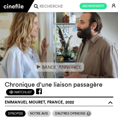
E
ABONNEMENT
j
BANDE-ANNONCE
e
Chronique d'une liaison passagère
WATCHLIST
F
EMMANUEL MOURET, FRANCE, 2022
o
1
SYNOPSIS
NOTRE AVIS
D'AUTRES OPINIONS