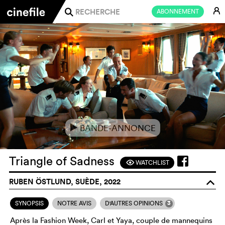
E
ABONNEMENT
j
BANDE-ANNONCE
e
Triangle of Sadness
WATCHLIST
F
RUBEN ÖSTLUND, SUÈDE, 2022
o
3
SYNOPSIS
NOTRE AVIS
D'AUTRES OPINIONS
Après la Fashion Week, Carl et Yaya, couple de mannequins