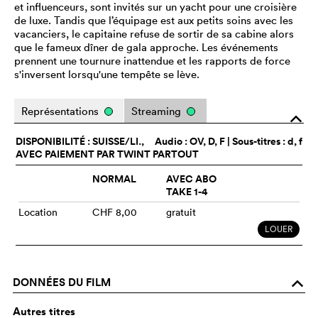
et influenceurs, sont invités sur un yacht pour une croisière
de luxe. Tandis que l’équipage est aux petits soins avec les
vacanciers, le capitaine refuse de sortir de sa cabine alors
que le fameux dîner de gala approche. Les événements
prennent une tournure inattendue et les rapports de force
s'inversent lorsqu'une tempête se lève.
Représentations
Streaming
o
DISPONIBILITÉ : SUISSE/LI.,
Audio :
OV
, D, F | Sous-titres : d, f
AVEC PAIEMENT PAR TWINT PARTOUT
NORMAL
AVEC ABO
TAKE 1-4
Location
CHF 8,00
gratuit
LOUER
DONNÉES DU FILM
o
Autres titres