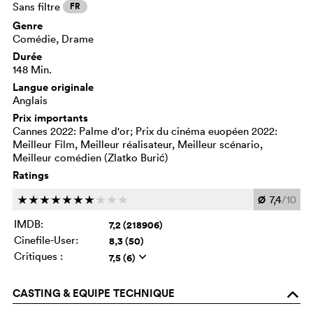
Sans filtre
FR
Genre
Comédie, Drame
Durée
148 Min.
Langue originale
Anglais
Prix importants
Cannes 2022: Palme d'or; Prix du cinéma euopéen 2022:
Meilleur Film, Meilleur réalisateur, Meilleur scénario,
Meilleur comédien (Zlatko Burić)
Ratings
Ø
7,4
/10
c
c
c
c
c
c
c
c
c
c
IMDB:
7,2 (218906)
Cinefile-User:
8,3 (50)
Critiques :
7,5 (6)
q
CASTING & EQUIPE TECHNIQUE
o