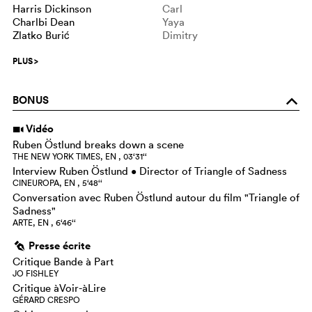
Harris Dickinson
Carl
Charlbi Dean
Yaya
Zlatko Burić
Dimitry
PLUS
>
BONUS
o
Vidéo
i
Ruben Östlund breaks down a scene
THE NEW YORK TIMES, EN , 03‘31‘‘
Interview Ruben Östlund • Director of Triangle of Sadness
CINEUROPA, EN , 5‘48‘‘
Conversation avec Ruben Östlund autour du film "Triangle of
Sadness"
ARTE, EN , 6‘46‘‘
Presse écrite
g
Critique Bande à Part
JO FISHLEY
Critique àVoir-àLire
GÉRARD CRESPO