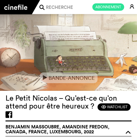
E
ABONNEMENT
j
BANDE-ANNONCE
e
Le Petit Nicolas – Qu’est-ce qu’on
attend pour être heureux ?
WATCHLIST
F
BENJAMIN MASSOUBRE, AMANDINE FREDON,
CANADA, FRANCE, LUXEMBOURG, 2022
o