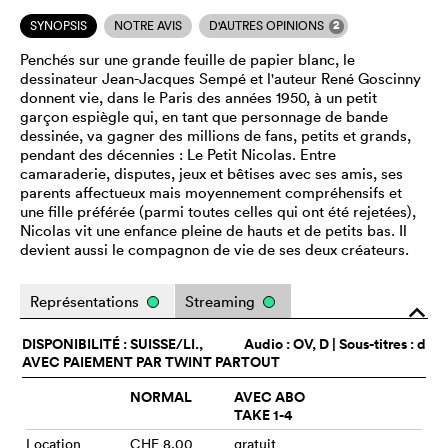
2
SYNOPSIS
NOTRE AVIS
D'AUTRES OPINIONS
Penchés sur une grande feuille de papier blanc, le
dessinateur Jean-Jacques Sempé et l'auteur René Goscinny
donnent vie, dans le Paris des années 1950, à un petit
garçon espiègle qui, en tant que personnage de bande
dessinée, va gagner des millions de fans, petits et grands,
pendant des décennies : Le Petit Nicolas. Entre
camaraderie, disputes, jeux et bêtises avec ses amis, ses
parents affectueux mais moyennement compréhensifs et
une fille préférée (parmi toutes celles qui ont été rejetées),
Nicolas vit une enfance pleine de hauts et de petits bas. Il
devient aussi le compagnon de vie de ses deux créateurs.
Représentations
Streaming
o
DISPONIBILITÉ : SUISSE/LI.,
Audio :
OV
, D | Sous-titres : d
AVEC PAIEMENT PAR TWINT PARTOUT
NORMAL
AVEC ABO
TAKE 1-4
Location
CHF 8,00
gratuit