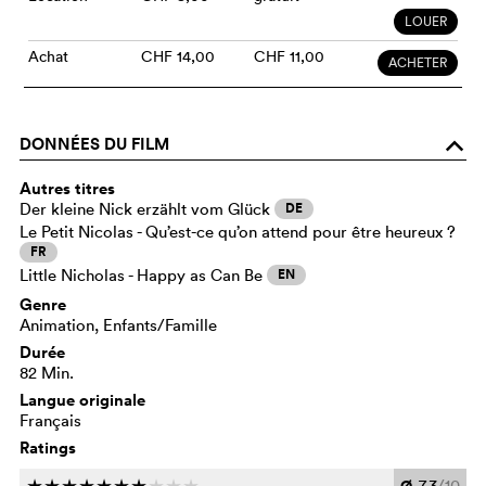
LOUER
Achat
CHF 14,00
CHF 11,00
ACHETER
DONNÉES DU FILM
o
Autres titres
Der kleine Nick erzählt vom Glück
DE
Le Petit Nicolas - Qu’est-ce qu’on attend pour être heureux ?
FR
Little Nicholas - Happy as Can Be
EN
Genre
Animation, Enfants/Famille
Durée
82 Min.
Langue originale
Français
Ratings
Ø
7,3
/10
c
c
c
c
c
c
c
c
c
c