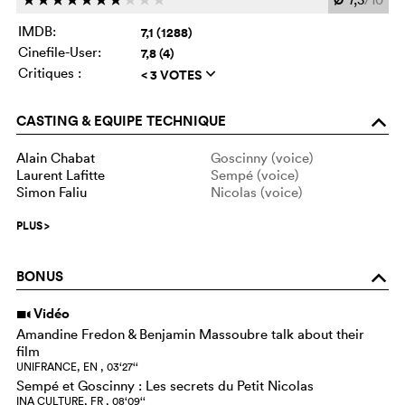
IMDB:
7,1 (1288)
Cinefile-User:
7,8 (4)
Critiques :
< 3 VOTES
q
CASTING & EQUIPE TECHNIQUE
o
Alain Chabat
Goscinny (voice)
Laurent Lafitte
Sempé (voice)
Simon Faliu
Nicolas (voice)
PLUS
>
BONUS
o
Vidéo
i
Amandine Fredon & Benjamin Massoubre talk about their
film
UNIFRANCE, EN , 03‘27‘‘
Sempé et Goscinny : Les secrets du Petit Nicolas
INA CULTURE, FR , 08‘09‘‘