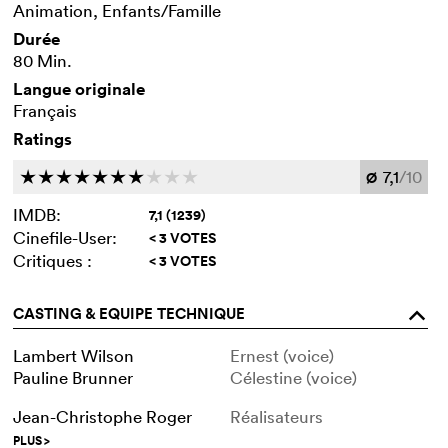
Animation, Enfants/Famille
Durée
80 Min.
Langue originale
Français
Ratings
7,1
/10
c
c
c
c
c
c
c
c
c
c
Ø
IMDB:
7,1 (1239)
Cinefile-User:
< 3 VOTES
Critiques :
< 3 VOTES
CASTING & EQUIPE TECHNIQUE
o
Lambert Wilson
Ernest (voice)
Pauline Brunner
Célestine (voice)
Jean-Christophe Roger
Réalisateurs
PLUS
>