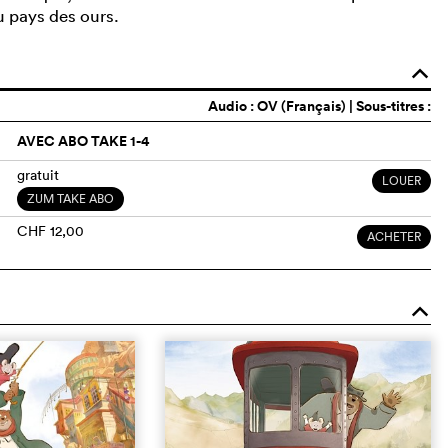
au pays des ours.
o
Audio :
OV (Français)
| Sous-titres :
AVEC ABO TAKE 1-4
gratuit
LOUER
ZUM TAKE ABO
CHF 12,00
ACHETER
o