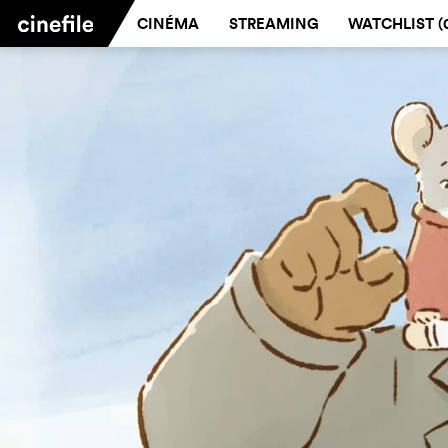
CINÉMA
STREAMING
WATCHLIST (