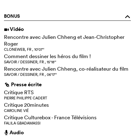
BONUS
o
Vidéo
i
Rencontre avec Julien Chheng et Jean-Christopher
Roger
CLONEWEB, FR , 10‘07‘‘
Comment dessiner les héros du film !
SAVOIR / DESSINER, FR , 15‘18‘‘
Rencontre avec Julien Chheng, co-réalisateur du film
SAVOIR / DESSINER, FR , 06‘17‘‘
Presse écrite
g
Critique RTS
PIERRE PHILIPPE CADERT
Critique 20minutes
CAROLINE VIÉ
Critique Culturebox - France Télévisions
FALILA GBADAMASSI
Audio
h