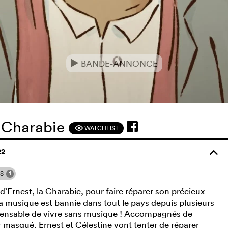
BANDE-ANNONCE
e
n Charabie
WATCHLIST
F
22
o
1
NS
d’Ernest, la Charabie, pour faire réparer son précieux
la musique est bannie dans tout le pays depuis plusieurs
mpensable de vivre sans musique ! Accompagnés de
r masqué, Ernest et Célestine vont tenter de réparer