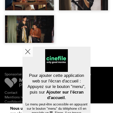
Sponsorisé par
À propos de cinefile
Pour ajouter cette application
S'inscrire/s'abonner
web sur l'écran d'accueil :
Newsletter
Appuyez sur le bouton "menu",
FAQ
puis sur
Ajouter sur l'écran
Contact
Bons-cadeaux
Mentions légales
d'accueil
.
Confidentialité des données
Le menu peut-être accessible en appuyant
Nous utilisons des cookies. En naviguant
sur le bouton "menu" du téléphone s'il en
possède un
. Sinon, il se trouve