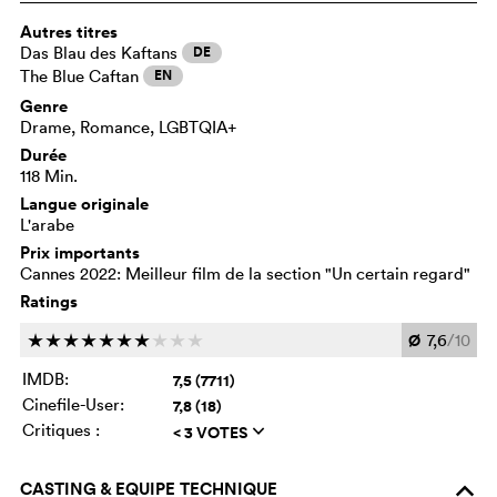
Autres titres
Das Blau des Kaftans
DE
The Blue Caftan
EN
Genre
Drame, Romance, LGBTQIA+
Durée
118 Min.
Langue originale
L'arabe
Prix importants
Cannes 2022: Meilleur film de la section "Un certain regard"
Ratings
Ø
7,6
/10
c
c
c
c
c
c
c
c
c
c
IMDB:
7,5 (7711)
Cinefile-User:
7,8 (18)
Critiques :
< 3 VOTES
q
CASTING & EQUIPE TECHNIQUE
o