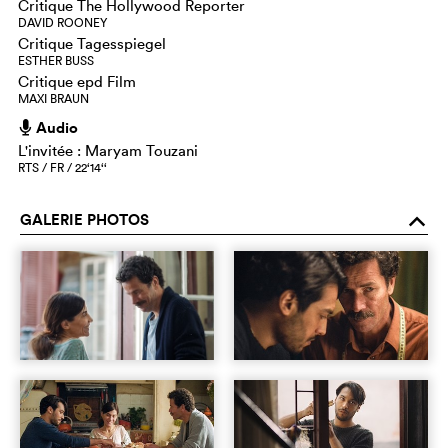
Critique The Hollywood Reporter
DAVID ROONEY
Critique Tagesspiegel
ESTHER BUSS
Critique epd Film
MAXI BRAUN
Audio
h
L'invitée : Maryam Touzani
RTS / FR / 22‘14‘‘
GALERIE PHOTOS
o