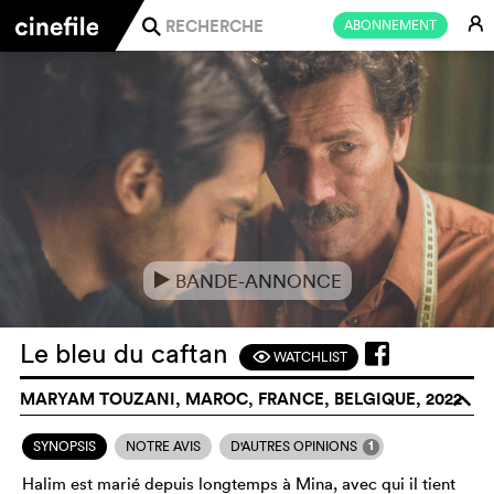
E
ABONNEMENT
j
BANDE-ANNONCE
e
Le bleu du caftan
WATCHLIST
F
MARYAM TOUZANI, MAROC, FRANCE, BELGIQUE, 2022
o
1
SYNOPSIS
NOTRE AVIS
D'AUTRES OPINIONS
Halim est marié depuis longtemps à Mina, avec qui il tient