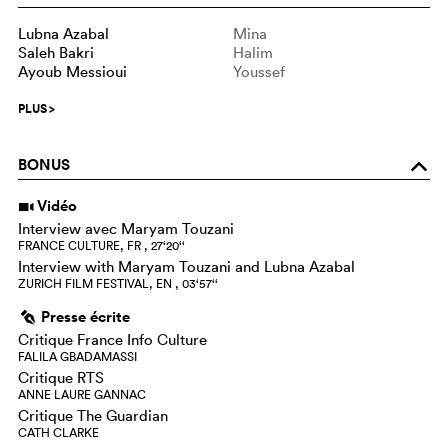
Lubna Azabal
Mina
Saleh Bakri
Halim
Ayoub Messioui
Youssef
PLUS
>
BONUS
o
Vidéo
i
Interview avec Maryam Touzani
FRANCE CULTURE, FR , 27‘20‘‘
Interview with Maryam Touzani and Lubna Azabal
ZURICH FILM FESTIVAL, EN , 03‘57‘‘
Presse écrite
g
Critique France Info Culture
FALILA GBADAMASSI
Critique RTS
ANNE LAURE GANNAC
Critique The Guardian
CATH CLARKE