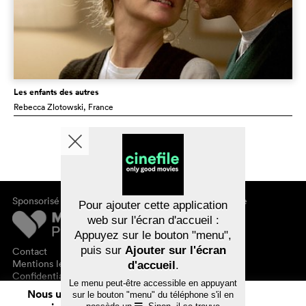
Les enfants des autres
Rebecca Zlotowski
, France
Sponsorisé par
À propos de cinefile
Pour ajouter cette application
S'inscrire/s'abonner
web sur l'écran d'accueil :
Newsletter
Appuyez sur le bouton "menu",
FAQ
puis sur
Ajouter sur l'écran
Contact
Bons-cadeaux
Mentions légales
d'accueil
.
Confidentialité des données
Le menu peut-être accessible en appuyant
Nous utilisons des cookies. En naviguant
sur le bouton "menu" du téléphone s'il en