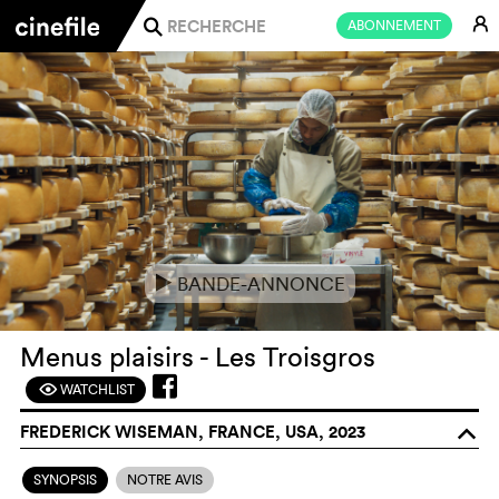
E
ABONNEMENT
j
BANDE-ANNONCE
e
Menus plaisirs - Les Troisgros
WATCHLIST
F
FREDERICK WISEMAN, FRANCE, USA, 2023
o
SYNOPSIS
NOTRE AVIS