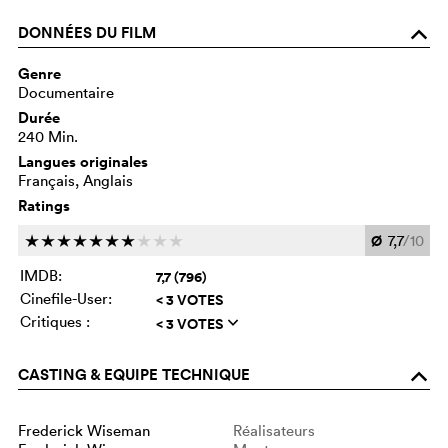
DONNÉES DU FILM
o
Genre
Documentaire
Durée
240 Min.
Langues originales
Français, Anglais
Ratings
Ø
7,7
/10
c
c
c
c
c
c
c
c
c
c
IMDB:
7,7 (796)
Cinefile-User:
< 3 VOTES
Critiques :
< 3 VOTES
q
CASTING & EQUIPE TECHNIQUE
o
Frederick Wiseman
Réalisateurs